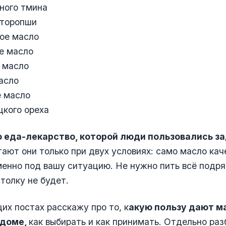
ного тмина
торопши
ое масло
е масло
 масло
асло
 масло
цкого ореха
о еда-лекарство, которой люди пользовались за
ают они только при двух условиях: само масло кач
енно под вашу ситуацию. Не нужно пить всё подр
толку не будет.
их постах расскажу про то, к
акую пользу дают ма
 доме,
как выбирать и как принимать. Отдельно ра