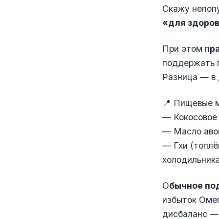
Скажу непоп
«для здоров
При этом п
р
поддержать г
Разница — в 
📍 Пищевые м
— Кокосовое
— Масло аво
— Гхи (топлё
холодильник
О
бычное по
избыток Омег
дисбаланс — 