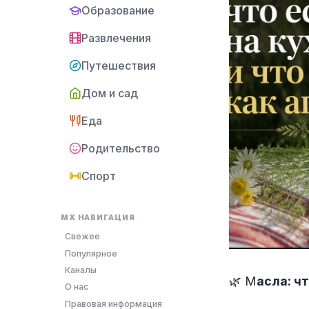
Образование
Развлечения
Путешествия
Дом и сад
Еда
Родительство
Спорт
MX НАВИГАЦИЯ
Свежее
Популярное
Каналы
🌿 М
асла: ч
О нас
Правовая информация