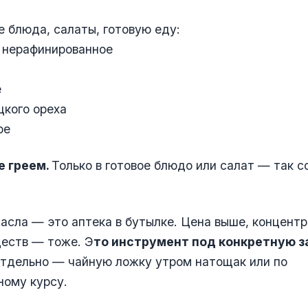
е блюда, салаты, готовую еду:
 нерафинированное
е
цкого ореха
ое
е греем.
Только в готовое блюдо или салат — так с
масла — это аптека в бутылке. Цена выше, концент
ществ — тоже. Э
то инструмент под конкретную з
тдельно — чайную ложку утром натощак или по
ному курсу.