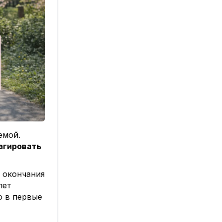
емой.
еагировать
и окончания
лет
о в первые