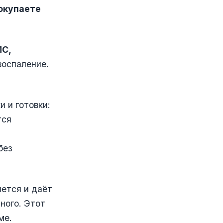
окупаете
МС,
воспаление.
 и готовки:
тся
без
яется и даёт
ного. Этот
ме.