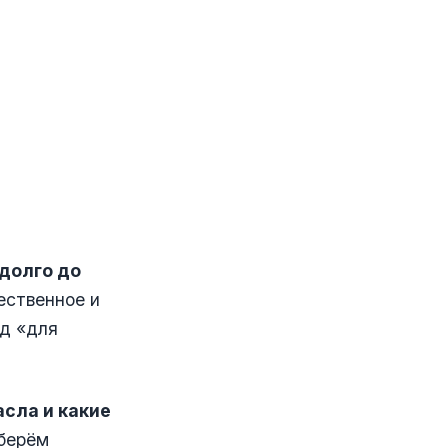
долго до
ественное и
яд «для
сла и какие
зберём