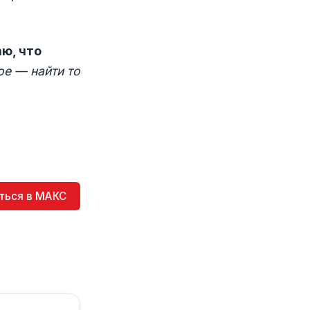
ю, что
ое — найти то
ться в МАКС