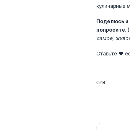
кулинарные м
Поделюсь и 
попросите.
(
самое, живое
Ставьте ❤️ е
14