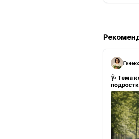
Рекомен
Гинек
🩺 Тема 
подростк