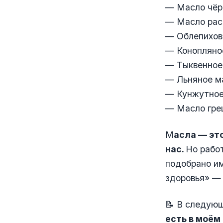
— Масло чёр
— Масло рас
— Облепихов
— Конопляно
— Тыквенное
— Льняное м
— Кунжутное
— Масло гре
М
асла — эт
нас.
Но работ
подобрано им
здоровья» — 
📝 В следующ
есть в моём