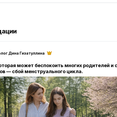
дации
олог Дина Гизатуллина
которая может беспокоить многих родителей и 
ов — сбой менструального цикла.