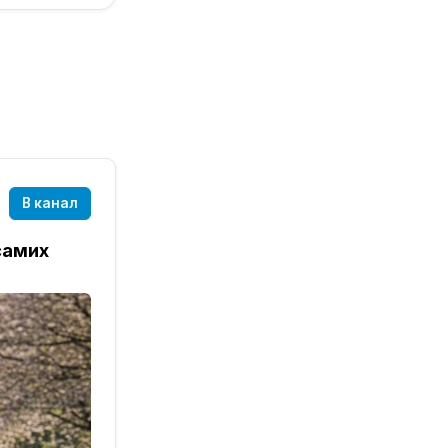
В канал
самих