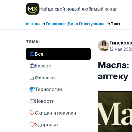
Найди свой новый любимый канал
m-x.su
Гинеколог Дина Гизатуллина
Пост
ТЕМЫ
Гинеколо
12 мая 202
Все
Масла: 
Бизнес
аптеку
Финансы
Технологии
Новости
Скидки и покупки
Здоровье