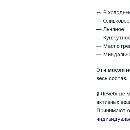
🥗 В холодны
— Оливковое
— Льняное
— Кунжутно
— Масло гре
— Миндальн
Э
ти масла н
весь состав.
🧪 Лечебные 
активных ве
Принимают о
индивидуаль