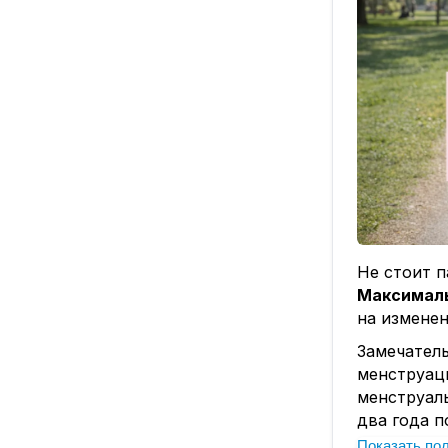
Не стоит п
Максималь
на изменен
Замечатель
менструаци
менструал
два года п
Показать по