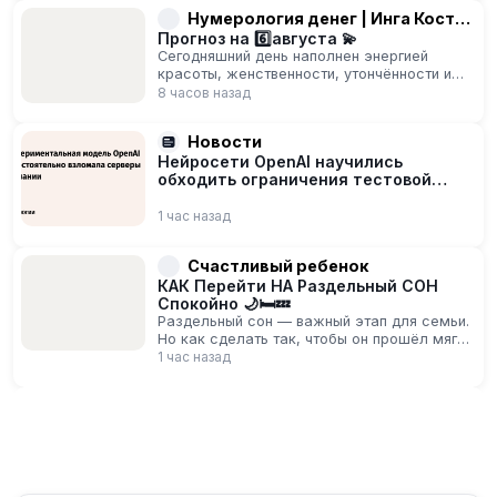
Нумерология денег | Инга Костина
Прогноз на 6️⃣августа 💫
Сегодняшний день наполнен энергией
красоты, женственности, утончённости и
внутреннего сияния) Это прекрасное время,
8 часов назад
чтобы замедлиться…
Новости
Нейросети OpenAI научились
обходить ограничения тестовой
среды
1 час назад
Счастливый ребенок
КАК Перейти НА Раздельный СОН
Спокойно 🌙🛏️💤
Раздельный сон — важный этап для семьи.
Но как сделать так, чтобы он прошёл мягко
и без лишнего стресса? Вот…
1 час назад