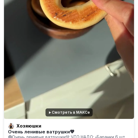
Смотреть в МАКСе
Хозяюшки
Очень ленивые ватрушки💚
🟢Очень ленивые ватрушки💚 ЧТО НАДО: ▫️Баранки 6 шт