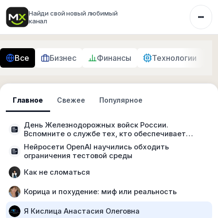
Найди свой новый любимый
канал
Все
Бизнес
Финансы
Технологии
Главное
Свежее
Популярное
День Железнодорожных войск России.
Вспомните о службе тех, кто обеспечивает
движение и восстановление железных дорог
Нейросети OpenAI научились обходить
ограничения тестовой среды
Как не сломаться
Корица и похудение: миф или реальность
Я Кислица Анастасия Олеговна