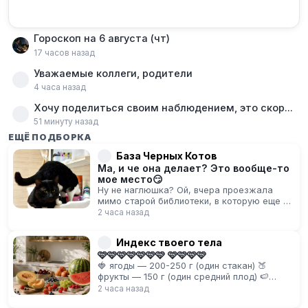
Гороскоп на 6 августа (чт)
17 часов назад
Уважаемые коллеги, родители
4 часа назад
Хочу поделиться своим наблюдением, это скорее общая тенденция
51 минуту назад
ЕЩЁ ПОДБОРКА
База Черных Котов
Ма, и че она делает? Это вообще-то
мое место😏
Ну не наглюшка? Ой, вчера проезжала
мимо старой библиотеки, в которую еще в
школе ходила. Прям так захотелось…
2 часа назад
Индекс твоего тела
🩷🩷🩷🩷🩷🩷🩷 🩷🩷🩷🩷
🍓 ягоды — 200-250 г (один стакан) 🍑
фрукты — 150 г (один средний плод) 🍉
арбуз — 200–250 г (2 средних ломтика) 🍈
2 часа назад
дыня — 150–200 г (2 тонких…