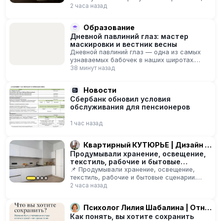
клетчатка помогает пищеварению и
2 часа назад
выведению шерсти. Для питомца
рекомендуют безопасную траву дома, а
Образование
кошачья мята используется для игр и
Дневной павлиний глаз: мастер
приучения к когтеточкам.
маскировки и вестник весны
Дневной павлиний глаз — одна из самых
узнаваемых бабочек в наших широтах.
Свое название она получила благодаря
38 минут назад
эффектным пятнам на крыльях,
напоминающим узоры…
Новости
Сбербанк обновил условия
обслуживания для пенсионеров
1 час назад
Квартирный КУТЮРЬЕ | Дизайн / Комплектация / Подготовка квартир под аренду и продажу (хоумстейджинг)
Продумывали хранение, освещение,
текстиль, рабочие и бытовые
сценарии
📌 Продумывали хранение, освещение,
текстиль, рабочие и бытовые сценарии.
Подбирали мебель, которой действительно
2 часа назад
удобно пользоваться каждый день.
Добавляли…
Психолог Лилия Шабалина | Отношения и опора
Как понять, вы хотите сохранить