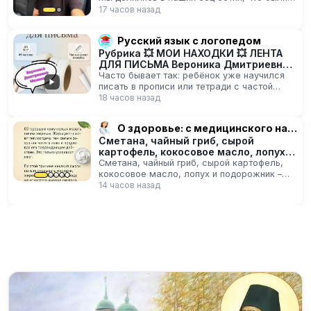
отпуске Но умолчали о самом главном -
17 часов назад
мы уехали…
Русский язык с логопедом
Рубрика 💥 МОИ НАХОДКИ 💥 ЛЕНТА
ДЛЯ ПИСЬМА Вероника Дмитриевна
Мазина
Часто бывает так: ребёнок уже научился
писать в прописи или тетради с частой
косой…
18 часов назад
О здоровье: с медицинского на русский
Сметана, чайный гриб, сырой
картофель, кокосовое масло, лопух и
подорожник –…
Сметана, чайный гриб, сырой картофель,
кокосовое масло, лопух и подорожник –
чем только не «лечат» следы от солнечных
14 часов назад
ожогов! Действительно ли такие
средства…