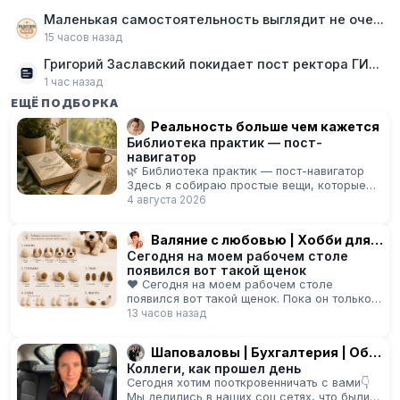
Маленькая самостоятельность выглядит не очень героически
15 часов назад
Григорий Заславский покидает пост ректора ГИТИСа
1 час назад
ЕЩЁ ПОДБОРКА
Реальность больше чем кажется
Библиотека практик — пост-
навигатор
🌿 Библиотека практик — пост-навигатор
Здесь я собираю простые вещи, которые
помогают мне чувствовать себя спокойнее.
4 августа 2026
Каждая практика — всего несколько минут.
…
Валяние с любовью | Хобби для души
Сегодня на моем рабочем столе
появился вот такой щенок
❤️ Сегодня на моем рабочем столе
появился вот такой щенок. Пока он только
на схеме 😊 Совсем скоро из небольших
13 часов назад
кусочков шерсти начнет появляться
настоящий…
Шаповаловы | Бухгалтерия | Обучение
Коллеги, как прошел день
Сегодня хотим пооткровенничать с вами👇
Мы делились в наших соц сетях, что были в