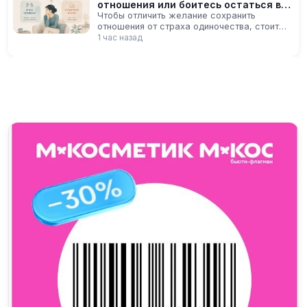
отношения или боитесь остаться в
одиночестве
Чтобы отличить желание сохранить
отношения от страха одиночества, стоит
оценить их нынешнюю реальность: есть ли
1 час назад
близость, взаимные усилия и
ответственность. Полезно спросить себя,
выбрали бы вы этого человека, зная, что
справитесь самостоятельно.