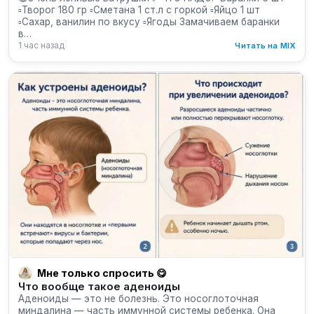
▫️Творог 180 гр ▫️Сметана 1 ст.л с горкой ▫️Яйцо 1 шт
▫️Сахар, ванилин по вкусу ▫️Ягоды Замачиваем баранки
в…
1 час назад
Читать на MIX
Мне только спросить 😋
Что вообще такое аденоиды
Аденоиды — это не болезнь. Это носоглоточная
миндалина — часть иммунной системы ребенка. Она