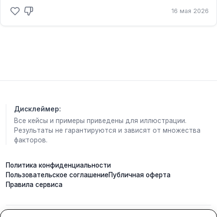
на верхнем фото,
16 мая 2026
наверно пришёл на ГТО со справкой
освобождающей от физнагрузок.
Наш форум
Поделись ссылкой нашего канала:
https://m-x.su/konstlive
Дисклеймер:
Все кейсы и примеры приведены для иллюстрации.
Результаты не гарантируются и зависят от множества
факторов.
Политика конфиденциальности
Пользовательское соглашение
Публичная оферта
Правила сервиса