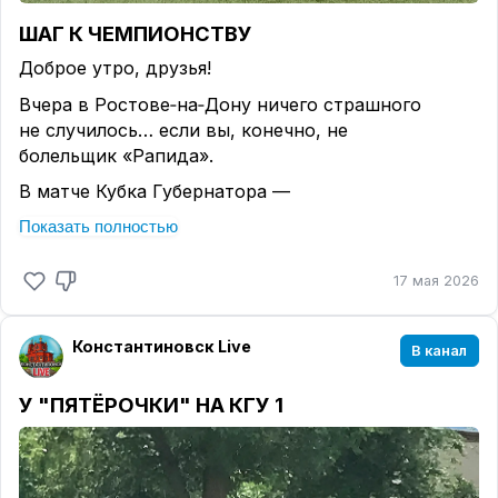
ШАГ К ЧЕМПИОНСТВУ
Доброе утро, друзья!
Вчера в Ростове‑на‑Дону ничего страшного
не случилось… если вы, конечно, не
болельщик «Рапида».
В матче Кубка Губернатора —
Чемпионата Ростовской области по
Показать полностью
футболу среди команд высшей лиги наша команд
а «Урожай» неожиданно для всех
17 мая 2026
(а может, и для себя) выиграла со счётом 4:0 у ко
манды «Рапид» из Аксайского
района.
Константиновск Live
В канал
Поздравляем игроков и
У "ПЯТЁРОЧКИ" НА КГУ 1
тренерский штаб!
Вы доказали, что даже в самый
пасмурный день можно собрать
урожай из четырёх голов.