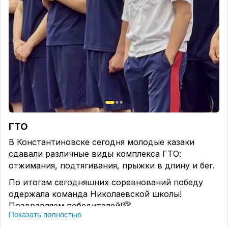
Пост участвует в конкурсе
✅
Акция!🔥
Подробности по клику.
"Рось Мебель"Константиновск.
Поделись ссылкой нашего канала:
https://m-x.su/konstlive
ГТО
В Константиновске сегодня молодые казаки
сдавали различные виды комплекса ГТО:
отжимания, подтягивания, прыжки в длину и бег.
По итогам сегодняшних соревнований победу
одержала команда Николаевской школы!
Поздравляем победителей!🏆
Показать полностью
Казачура в конце строя хорош...