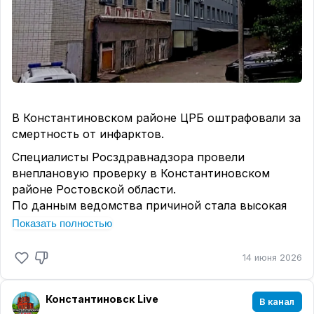
В Константиновском районе ЦРБ оштрафовали за
смертность от инфарктов.
Специалисты Росздравнадзора провели
внеплановую проверку в Константиновском
районе Ростовской области.
По данным ведомства причиной стала высокая
смертность пациентов с инфарктами и
Показать полностью
инсультами.
Выяснилось, что в реанимации отсутствовало
14 июня 2026
необходимое оборудование.🤷
В отделениях анестезиологии и реанимации не
Константиновск Live
В канал
хватало специальных приспособлений для