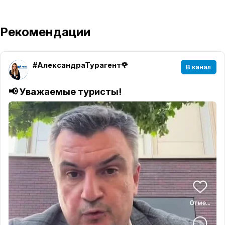
Рекомендации
#АлександраТурагент🌹
В канал
📢
Уважаемые туристы!