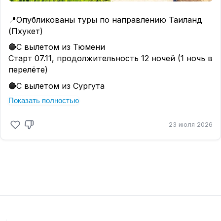
📍Опубликованы туры по направлению Таиланд
(Пхукет)
🔵С вылетом из Тюмени
Старт 07.11, продолжительность 12 ночей (1 ночь в
перелёте)
🔵С вылетом из Сургута
Старт 08.11, продолжительность 12 ночей (1 ночь
Показать полностью
в перелёте)
✔️С вылетом из Тюмени цены на стадии
23 июля 2026
корректировки, ожидаем в течении дня
Кому подборку на старте продаж? ❤️