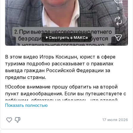
Смотреть в МАКСе
В этом видео Игорь Косицын, юрист в сфере
туризма подробно рассказывает о правилах
выезда граждан Российской Федерации за
пределы страны.
‼️Особое внимание прошу обратить на второй
пункт видеообращения. Если вы путешествуете с
ребёнком, обязательно убедитесь,
что второй
Показать полностью
родитель не подавал тайно заявления о запрете
выезда.
В противном случае вас не выпустят
17 июля 2026
даже при наличии всех остальных документов.
Недавно мы столкнулись с ситуацией именно по