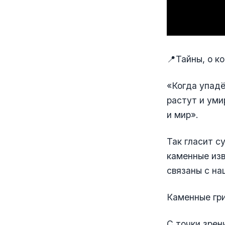
📍Тайны, о к
«Когда упадё
растут и уми
и мир».
Так гласит с
каменные изв
связаны с на
Каменные гри
С точки зрен