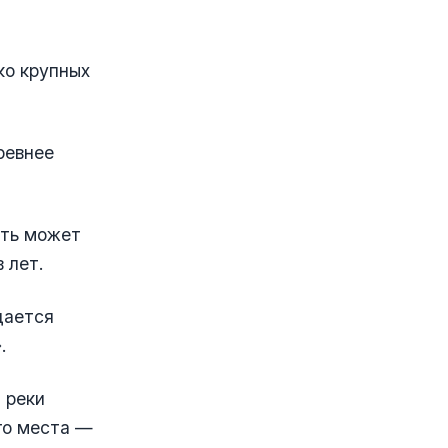
ко крупных
ревнее
сть может
 лет.
дается
.
 реки
го места —