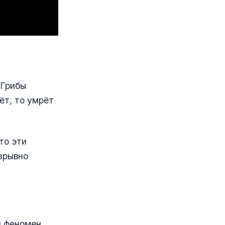
 Грибы
ёт, то умрёт
то эти
зрывно
й феномен.