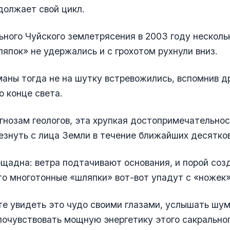
должает свой цикл.
ьного Чуйского землетрясения в 2003 году несколь
япок» не удержались и с грохотом рухнули вниз.
ны тогда не на шутку встревожились, вспомнив д
о конце света.
гнозам геологов, эта хрупкая достопримечательно
езнуть с лица Земли в течение ближайших десятков
щадна: ветра подтачивают основания, и порой соз
о многотонные «шляпки» вот-вот упадут с «ножек»
те увидеть это чудо своими глазами, услышать шум
очувствовать мощную энергетику этого сакрально