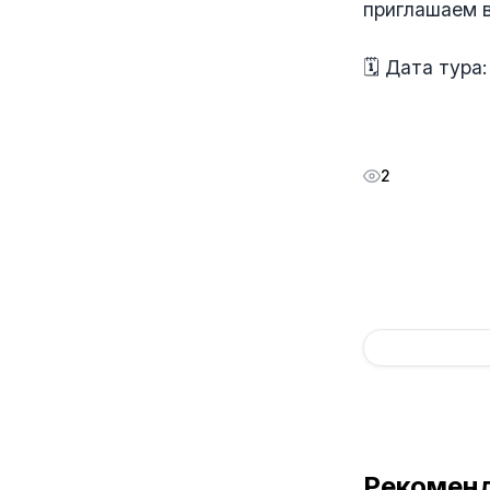
приглашаем в
🗓️ Дата тура
2
Рекомен