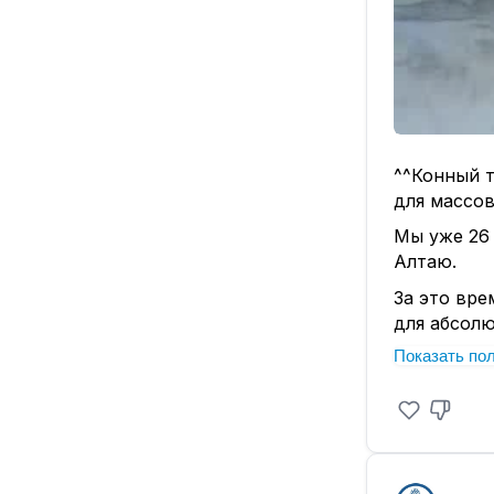
^^Конный т
для массов
Мы уже 26
Алтаю.
За это вре
для абсол
Показать по
Наши кони
Они умеют 
тропу.
Наши коне
на каждом 