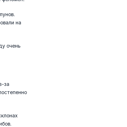
лунов.
овали на
ду очень
з-за
постепенно
склонах
ибов.