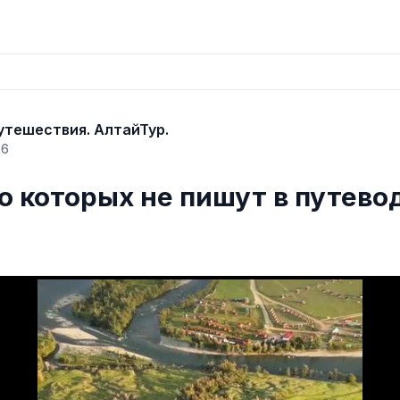
утешествия. АлтайТур.
26
о которых не пишут в путево