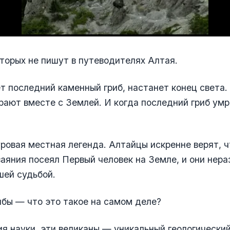
оторых не пишут в путеводителях Алтая.
т последний каменный гриб, настанет конец света.
рают вместе с Землей. И когда последний гриб умр
уровая местная легенда. Алтайцы искренне верят, ч
аяния посеял Первый человек на Земле, и они нера
шей судьбой.
бы — что это такое на самом деле?
ия науки, эти великаны — уникальный геологически