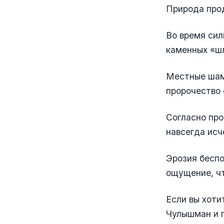
Природа про
Во время сил
каменных «шл
Местные шама
пророчество 
Согласно про
навсегда исч
Эрозия беспо
ощущение, чт
Если вы хоти
Чулышман и п