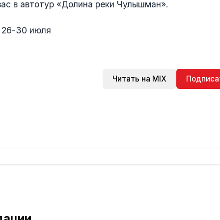
ас в автотур «Долина реки Чулышман».
: 26-30 июля
Читать на MIX
Подписа
дации