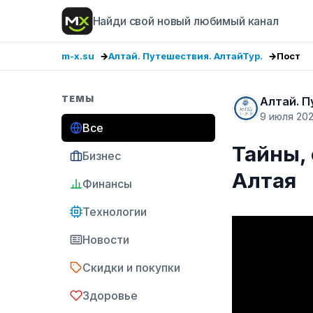
Найди свой новый любимый канал
m-x.su
Алтай. Путешествия. АлтайТур.
Пост
ТЕМЫ
Алтай. П
9 июля 20
Все
Тайны, 
Бизнес
Алтая
Финансы
Технологии
Новости
Скидки и покупки
Здоровье