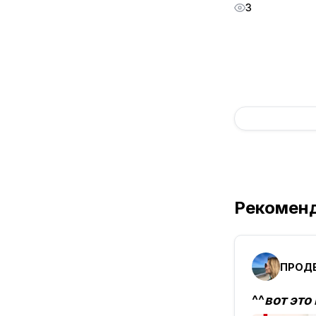
3
Рекомен
ПРОД
^^
вот это