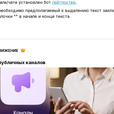
нале/чате установлен бот
гейтпостер
.
 необходимо предполагаемый к выделению текст закл
лочки ^^ в начале и конце текста
ВИЖЕНИЕ
публичных каналов