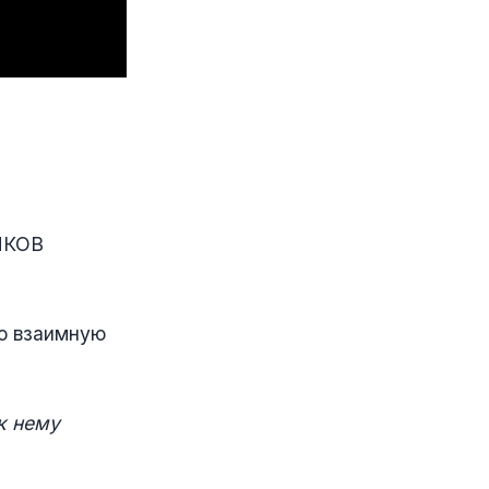
ИКОВ
ро взаимную
 к нему