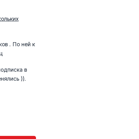
кольких
ов . По ней к
ц
подписка в
нялись )).