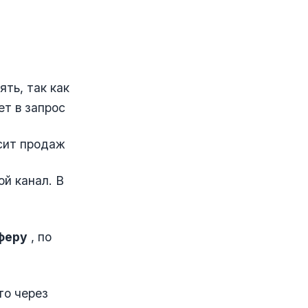
ять, так как
ет в запрос
осит продаж
ой канал. В
феру
, по
то через