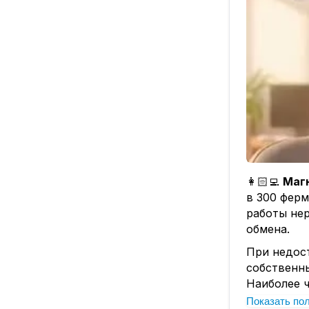
👩🏻‍💻
Маг
в 300 фер
работы не
обмена.
При недос
собственны
Наиболее 
утомляемо
Показать по