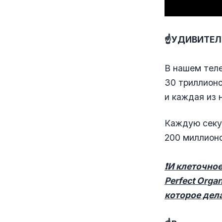
☝️
УДИВИТЕЛ
В нашем теле
30 триллионо
и каждая из 
Каждую секу
200 миллионо
❗️
И клеточно
Perfect Orga
которое дел