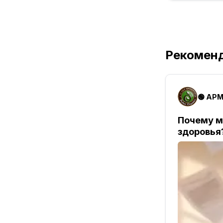
Рекомен
🟢 АР
Почему м
здоровья