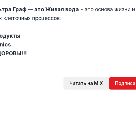
ьтра Граф — это Живая вода
- это основа жизни 
х клеточных процессов.
родукты
nics
ДОРОВЫ!!!
Читать на MIX
Подписа