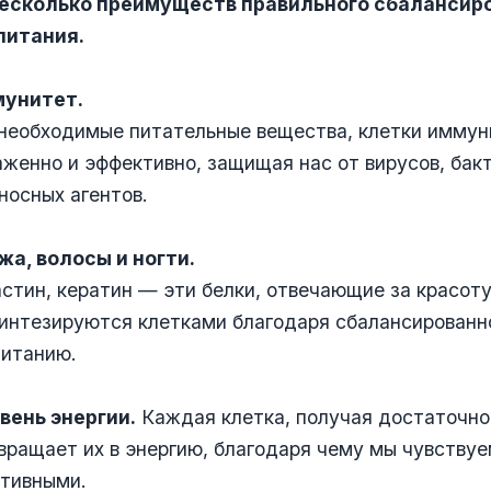
несколько преимуществ правильного сбалансир
питания.
мунитет.
 необходимые питательные вещества, клетки имму
женно и эффективно, защищая нас от вирусов, бак
носных агентов.
жа, волосы и ногти.
астин, кератин — эти белки, отвечающие за красоту
синтезируются клетками благодаря сбалансирован
питанию.
вень энергии.
Каждая клетка, получая достаточно
вращает их в энергию, благодаря чему мы чувствуе
ктивными.