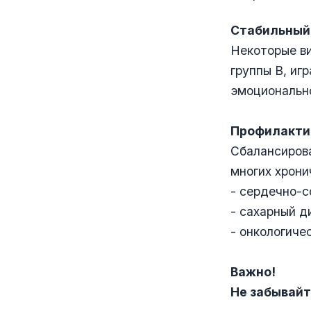
Стабильный
Некоторые ви
группы B, иг
эмоциональн
Профилакти
Сбалансиров
многих хрони
- сердечно-с
- сахарный д
- онкологиче
Важно!
Не забывайт