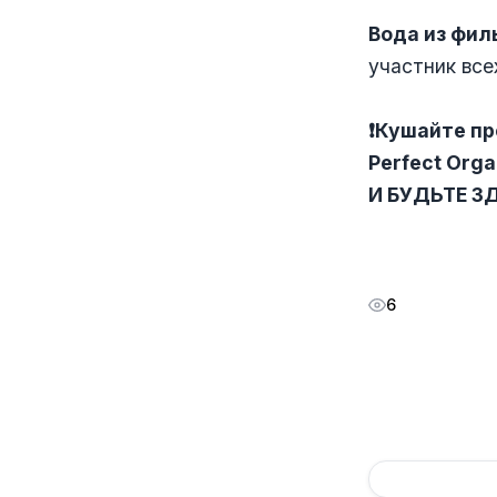
Вода из фил
участник все
❗️
Кушайте п
Perfect Orga
И БУДЬТЕ З
6