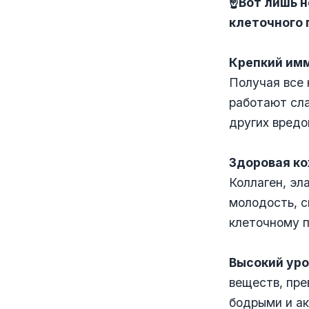
☝️
Вот лишь 
клеточного 
Крепкий им
Получая все
работают сла
других вредо
Здоровая ко
Коллаген, эл
молодость, 
клеточному 
Высокий уро
веществ, пре
бодрыми и а