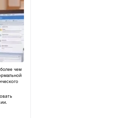
более чем
ормальной
ического
овать
ии.
ение