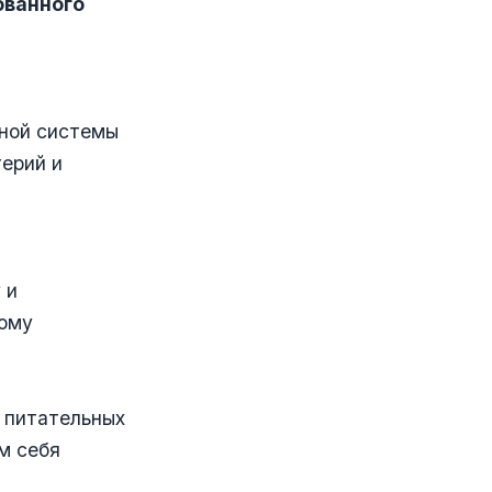
ованного
нной системы
терий и
 и
ному
 питательных
м себя