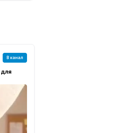
В канал
 для