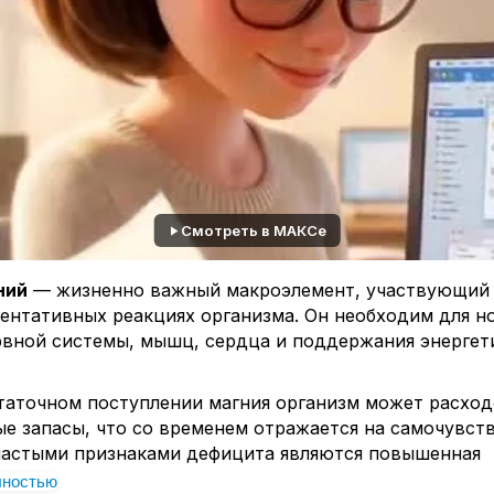
Смотреть в МАКСе
ний
— жизненно важный макроэлемент, участвующий 
ментативных реакциях организма. Он необходим для н
рвной системы, мышц, сердца и поддержания энергет
таточном поступлении магния организм может расход
е запасы, что со временем отражается на самочувств
частыми признаками дефицита являются повышенная
сть, раздражительность, мышечное напряжение, сниж
лностью