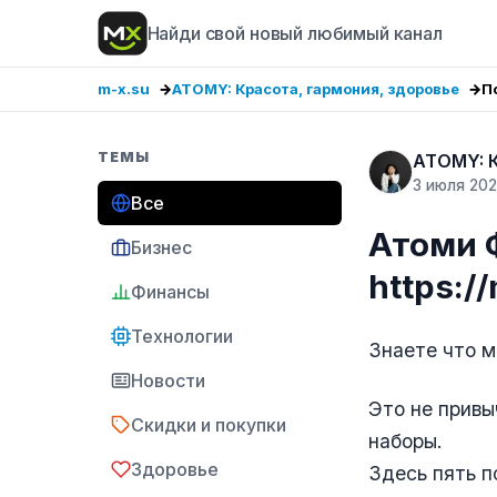
Найди свой новый любимый канал
m-x.su
ATOMY: Красота, гармония, здоровье
П
ТЕМЫ
ATOMY: К
3 июля 20
Все
Атоми 
Бизнес
https:/
Финансы
Технологии
Знаете что м
Новости
Это не привы
Скидки и покупки
наборы.
Здоровье
Здесь пять п