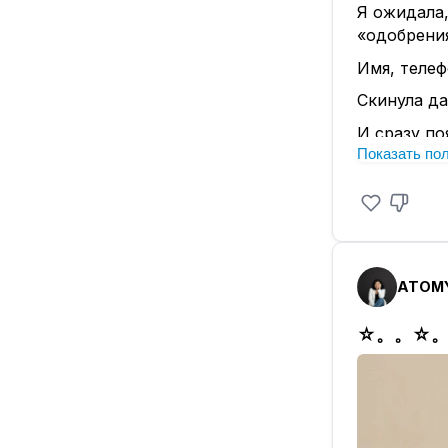
Я ожидала,
«одобрения
Имя, телеф
Скинула да
И сразу по
Показать по
Просто пр
система п
Это как як
обратитьс
Без него, 
намного сп
ATOMY
Больше ник
☆。。☆
Регистраци
ближайшем 
Если вдруг
Иногда пол