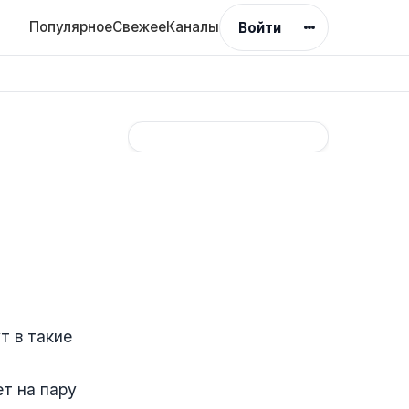
Популярное
Свежее
Каналы
Войти
т в такие
т на пару