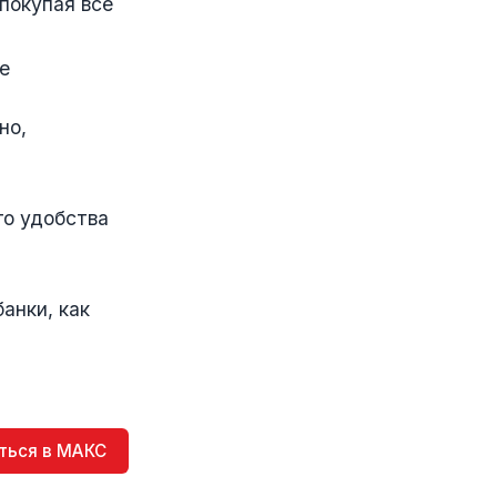
 покупая всё
е
но,
го удобства
анки, как
ться в МАКС