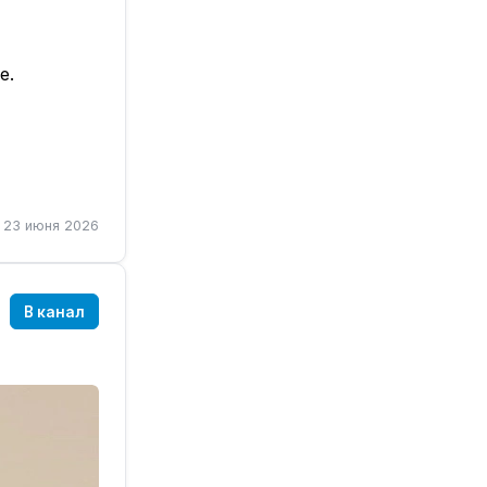
е.
 нюанс:
23 июня 2026
но
 — всё
В канал
рок.
дом.
ссылкой.