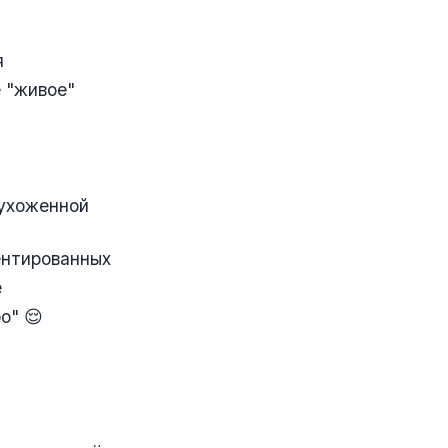
я
 "живое"
 ухоженной
ентированных
е
о" 😌