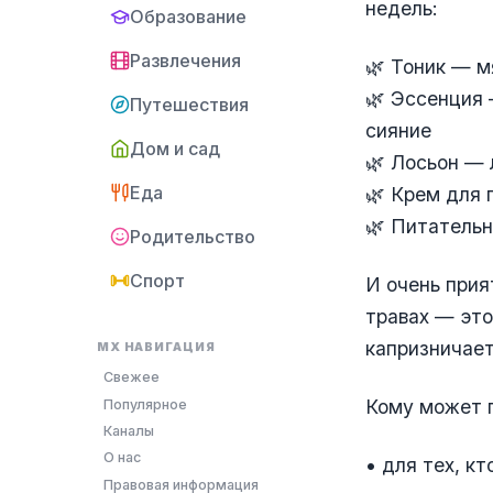
недель:
Образование
Развлечения
🌿 Тоник — м
🌿 Эссенция 
Путешествия
сияние
Дом и сад
🌿 Лосьон — 
Еда
🌿 Крем для 
🌿 Питательн
Родительство
Спорт
И очень прия
травах — это
капризничает
MX НАВИГАЦИЯ
Свежее
Кому может 
Популярное
Каналы
О нас
• для тех, к
Правовая информация