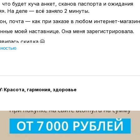
 что будет куча анкет, сканов паспорта и ожидания
». На деле — всё заняло 2 минуты.
он, почта — как при заказе в любом интернет-магазин
нные моей наставнице. Она меня зарегистрировала.
явилась скидка.🤗
лностью
и самостоятельной регистрации есть единственный
опросит ID пригласившего (спонсора).
орь, чтобы у вас всегда был человек, к которому мож
я с любым вопросом.
увы, остаётесь без поддержки и консультаций, а с ним
окойнее.
: Красота, гармония, здоровье
аких шагов не было. Никаких звонков, никаких прове
。
я → сразу скидка → заказываю что хочу → получаю в
пункте выдачи .Кстати можно заказать курьером на 
 вам тоже захочется попробовать — могу поделиться 
езно просто знать: «Как это работает».