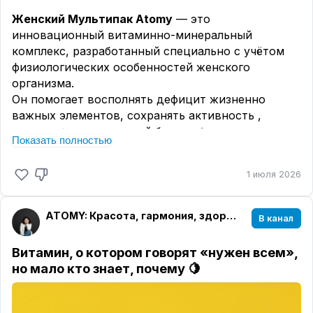
Женский Мультипак Atomy
— это
инновационный витаминно-минеральный
комплекс, разработанный специально с учётом
физиологических особенностей женского
организма.
Он помогает восполнять дефицит жизненно
важных элементов, сохранять активность ,
красоту ✨ и внутренний баланс ⚖️ даже в
Показать полностью
периоды высоких нагрузок или возрастных
изменений.
1 июля 2026
В основе комплекса — разделение на дневной и
ночной приём, что обеспечивает максимальное
ATOMY: Красота, гармония, здоровье
усвоение нутриентов в соответствии с
В канал
суточными биоритмами.
☀️ Дневной пакет — для энергии и бодрости.
Витамин, о котором говорят «нужен всем»,
🌙 Ночной пакет — для восстановления и защиты.
но мало кто знает, почему 🍋
ДЕНЬ (Day)
1. Atomy Профактомин — комплекс витаминов и