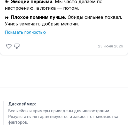
💫
Эмоции первыми
. Мы часто делаем по
настроению, а логика — потом.
💫
Плохое помним лучше.
Обиды сильнее похвал.
Учись замечать добрые мелочи.
Показать полностью
💫
Не ругай себя.
Мозг пугается — и дела не идут. Хвали себя — и
легче.
23 июня 2026
💫
Воображение важно.
Представляешь успех —
приближаешь его. Представляешь провал —
готовишь себя к нему.
.
Дисклеймер:
Все кейсы и примеры приведены для иллюстрации.
Результаты не гарантируются и зависят от множества
факторов.