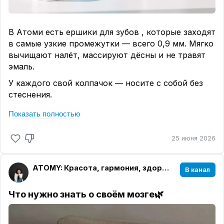
экстракты граната, малины, клубники, черники,
винограда и других ягод .
В Атоми есть ершики для зубов , которые заходят
Формат
: 60 таблеток — это запас на 2 месяца
в самые узкие промежутки — всего 0,9 мм. Мягко
приёма (1 таблетка в день) .
вычищают налёт, массируют дёсны и не травят
Этот продукт доступен на корейском сайте
эмаль.
Atomy. Я могу заказать под заказ.
У каждого свой колпачок — носите с собой без
Почему это выгодно
:
стеснения.
✅ Одна упаковка — на 2 месяца, не нужно
Корейская продуманность в каждой детали.
докупать каждый месяц
Показать полностью
Быстро привыкаешь и уже не представляешь без
✅ Натуральный источник, а не синтетика
них утра.
✅ Комплекс В6+В12 в одной таблетке — не надо
25 июня 2026
покупать отдельно
Хотите попробовать? Спрашивайте — подскажу
✅ Реальная профилактика
и помогу с заказом ✨
ATOMY: Красота, гармония, здоровье
В канал
За консультацией и заказам — пишите или
звоните:
Что нужно знать о своём мозге
🌿
+79676749717