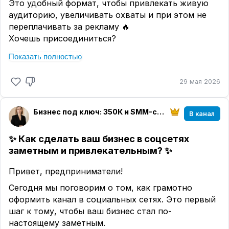
Это удобный формат, чтобы привлекать живую
ремонт смартфонов и бытовой техники;
аудиторию, увеличивать охваты и при этом не
отделочные работы и ремонт квартир;
переплачивать за рекламу 🔥
автосервисные услуги;
Хочешь присоединиться?
клининговые услуги.
Напиши +, отправлю ссылку на вступление.
Показать полностью
Такой бизнес актуален в любом городе и
практически не зависит от сезонности.
29 мая 2026
5
. Доставка, логистика и маркетплейсы
В условиях роста онлайн‑торговли особенно
Бизнес под ключ: 350К и SMM-стратегия
В канал
востребованы:
услуги по перевозке грузов;
✨
Как сделать ваш бизнес в соцсетях
сборка и комплектация заказов;
заметным и привлекательным?
✨
открытие пунктов выдачи заказов (в т. ч.
брендированных).
Привет, предприниматели!
Готова помочь адаптировать любую из этих идей
Сегодня мы поговорим о том, как грамотно
под ваш бизнес‑план:
оформить канал в социальных сетях. Это первый
шаг к тому, чтобы ваш бизнес стал по-
проработаю финансовую модель;
настоящему заметным.
составлю прогноз доходности;