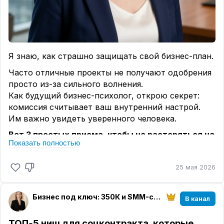
Я знаю, как страшно защищать свой бизнес-план.
Часто отличные проекты не получают одобрения
просто из-за сильного волнения.
Как будущий бизнес-психолог, открою секрет:
комиссия считывает ваш внутренний настрой.
Им важно увидеть уверенного человека.
Вот 3 простых приема, чтобы не растеряться на
Показать полностью
каверзных вопросах:
Держите паузу.
Вдохните и спокойно обдумайте
25 мая 2026
вопрос, прежде чем отвечать. Это покажет вашу
рассудительность.
Бизнес под ключ: 350К и SMM-стратегия
В канал
Будьте честными.
Задали неожиданный вопрос?
Лучше уверенно сказать: «Отличный вопрос, я
ТОП‑5 ниш для соцконтракта, которые