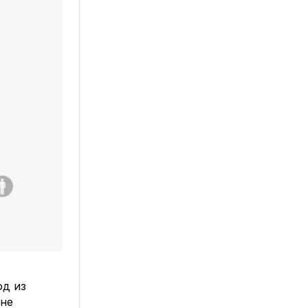
од из
 не