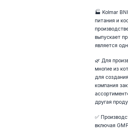
🏭 Kolmar BN
питания и к
производств
выпускает п
является одн
🌿 Для произ
многие из ко
для создания
компания зак
ассортименте
другая проду
✅ Производс
включая GMP,