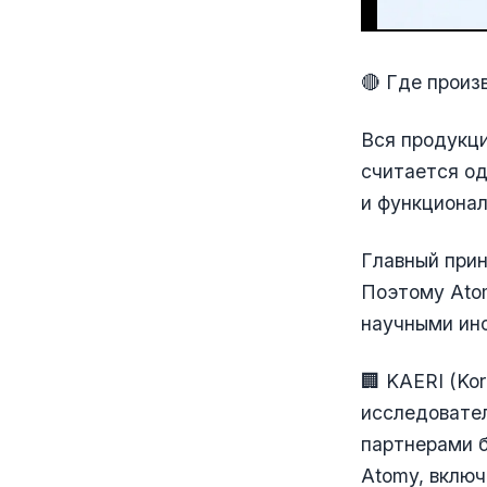
🔴 Где произ
Вся продукци
считается од
и функционал
Главный при
Поэтому Atom
научными ин
🏢 KAERI (Ko
исследовате
партнерами б
Atomy, вклю