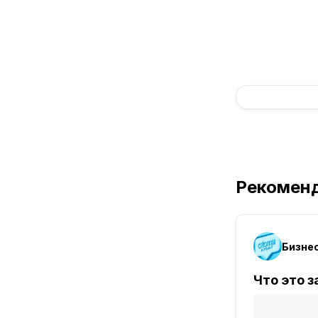
Рекомен
Бизне
Что это з