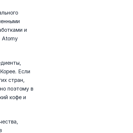
ального
менными
аботками и
. Atomy
едиенты,
Корее. Если
их стран,
но поэтому в
кий кофе и
чества,
в