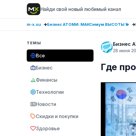
Найди свой новый любимый канал
m-x.su
Бизнес АТОМИ: МАКСимум ВЫСОТЫ 💫
ТЕМЫ
Бизнес 
28 июня 2
Все
Где пр
Бизнес
Финансы
Технологии
Новости
Скидки и покупки
Здоровье