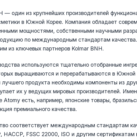
H — один из крупнейших производителей функцион
осметики в Южной Корее. Компания обладает совре
енными мощностями, собственными научными разр
родукцию по международным стандартам качества
им из ключевых партнеров Kolmar BNH.
водства используются тщательно отобранные ингр
торых выращиваются и перерабатываются в Южной 
 лучшего продукта необходимы компоненты из друг
упает их у ведущих мировых производителей. Имен
 Atomy есть, например, японские товары, бразильс
кция премиального качества.
тво соответствует международным стандартам ка
 HACCP, FSSC 22000, ISO и другим сертификатам 