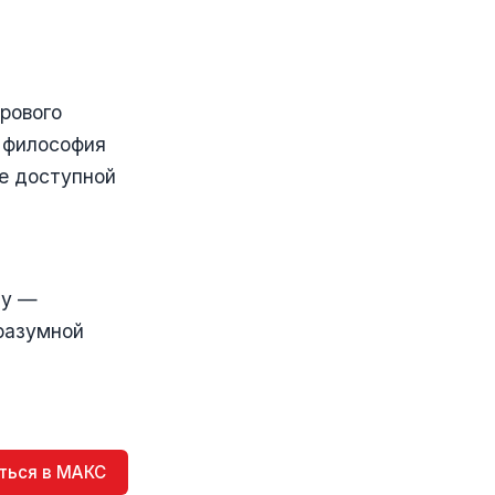
рового
м философия
е доступной
а
my —
 разумной
ться в МАКС