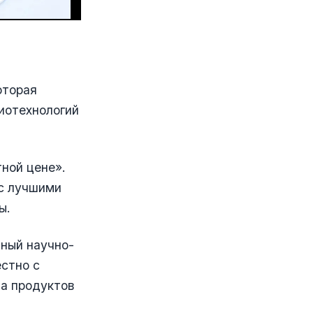
оторая
биотехнологий
ной цене».
 с лучшими
ы.
нный научно-
стно с
да продуктов