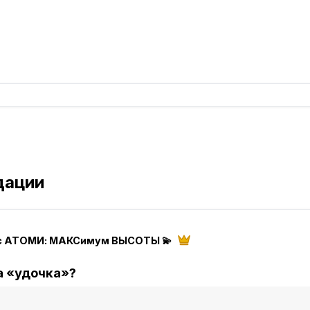
дации
с АТОМИ: МАКСимум ВЫСОТЫ 💫
а «удочка»?