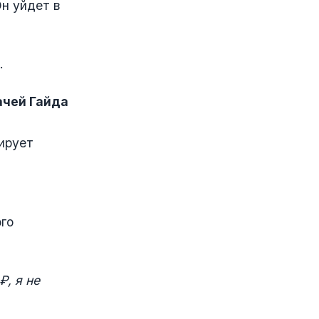
Он уйдет в
.
ачей Гайда
ирует
го
, я не