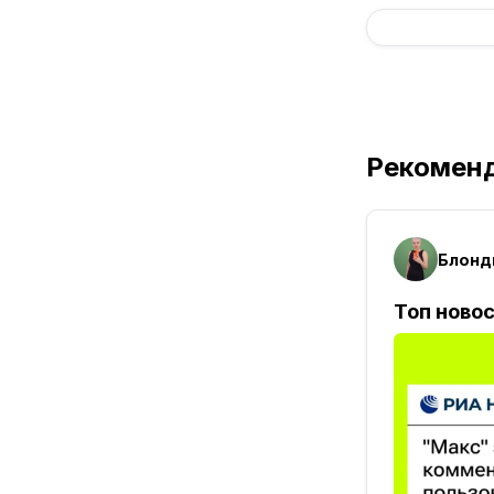
Рекомен
Блонди
Топ ново