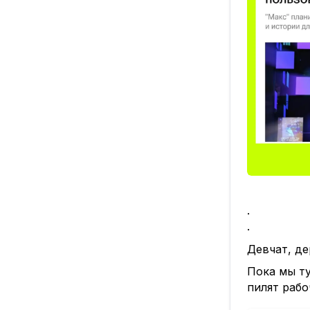
.
.
Девчат, де
Пока мы ту
пилят рабо
👉
Ловите и