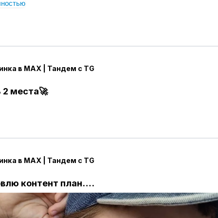
лностью
юль 2026: Наконец-то врубают комментарии! Жду не 
жем нормально общаться под постами.
ета: Залетают истории для авторов. Будем пилить кон
 ещё больше греть аудиторию.
нка в MAX | Тандем с TG
ода: Мультиаккаунты! Можно будет переключаться ме
профилем за секунду. Кайф же?
 2 места🚀
яется, так что не тупим — обживаемся и выжимаем и
 Ждём? Однозначно 🔥
нка на связи 👱‍♀️✌️
м РИА Новости)
нка в MAX | Тандем с TG
аВТГ
каВMAX
овлю контент план….