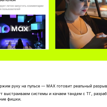
ржим руку на пульсе — MAX готовит реальный разрыв!
т выстраиваем системы и качаем тандем с ТГ, разра
чие фишки.
нсайд по датам, чтобы знать, когда площадка станет ещ