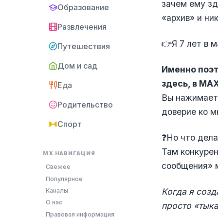
зачем ему зд
Образование
«архив» и ни
Развлечения
👉Я 7 лет в 
Путешествия
Дом и сад
Именно поэт
здесь, в MA
Еда
Вы нажимаете
Родительство
доверие ко м
Спорт
❓Но что дела
Там конкурен
MX НАВИГАЦИЯ
сообщения» 
Свежее
Популярное
Когда я созд
Каналы
О нас
просто «тыка
Правовая информация