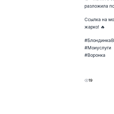
разложила по
Ссылка на мо
жарко! 🔥
#Блондинка
#Моиуслуги
#Воронка
19