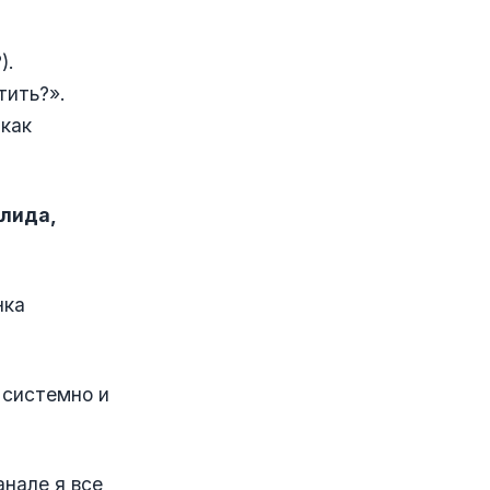
).
тить?».
 как
 лида,
нка
 системно и
анале я все