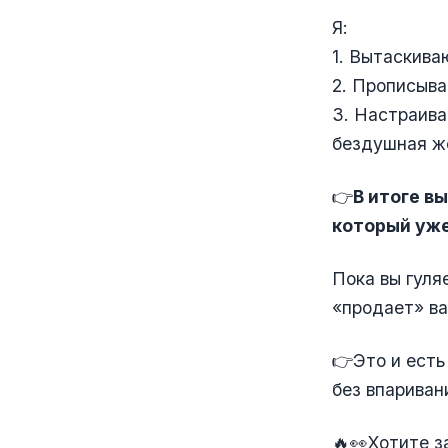
Я:
1. Вытаскива
2. Прописыва
3. Настраива
бездушная ж
👉
В итоге в
который уже
Пока вы гуля
«продает» ва
👉Это и есть
без впариван
🔥👀Хотите з