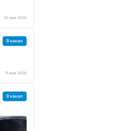
дождусь,
16 мая 2026
тент в
В канал
жду личкой
з него
11 мая 2026
В канал