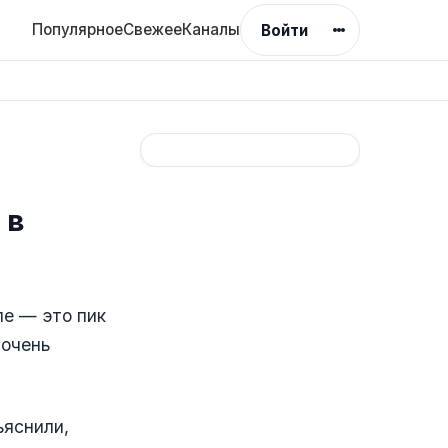
Популярное
Свежее
Каналы
Войти
 в
ле — это пик
 очень
ъяснили,