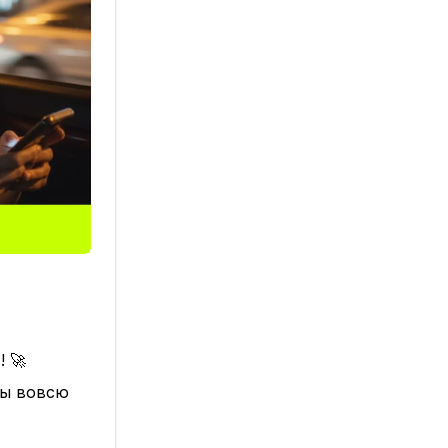
 🚀
бы вовсю
ё сочнее: