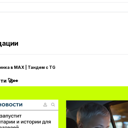
дации
нка в MAX | Тандем с TG
сти
🚀👀