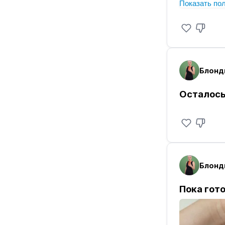
Показать по
💚 Июнь–и
когда смо
💚 Конец л
моменте и
Блонди
💚 Конец г
и рабочим 
Осталось
MAX разгон
максимум.
Ваша Блонди
(по данны
#Новости
Блонди
#Блондинк
#Блондин
Пока гот