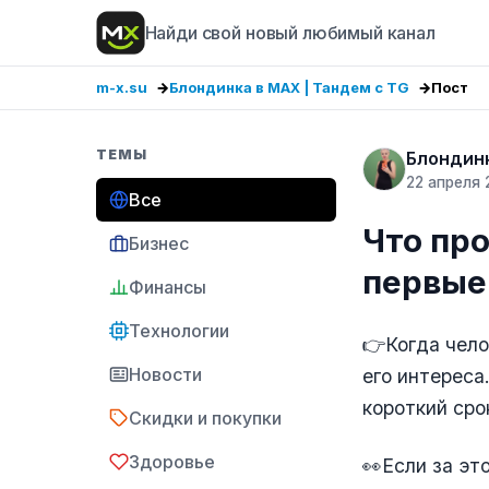
Найди свой новый любимый канал
m-x.su
Блондинка в MAX | Тандем с TG
Пост
ТЕМЫ
Блондинк
22 апреля 
Все
Что про
Бизнес
первые 
Финансы
Технологии
👉Когда чело
Новости
его интереса
короткий сро
Скидки и покупки
Здоровье
👀Если за это