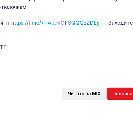
 полочкам.
й тг
https://t.me/+nApqkOFSQQQzZDEy
— Заходите,
ВТГ
Читать на MIX
Подписа