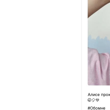
Алисе про
🤭🎈💚
#Обомне