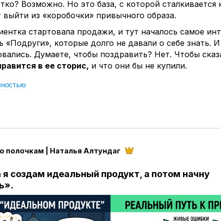
тко? Возможно. Но это база, с которой сталкивается
 больше эксперт и вам важно помогать людям
 выйти из «коробочки» привычного образа.
 больше про деньги и делаете действия для роста
иентка стартовала продажи, и тут началось самое инт
 «Подруги», которые долго не давали о себе знать. И
вались. Думаете, чтобы поздравить? Нет. Чтобы сказ
нравится в ее сторис,
и что они бы не купили.
помню свой 2019 год. Я только заходила в продюсиро
лностью
ями, пробовала новое. И одна «близкая» подруга выд
кое... После чего наши пути разошлись навсегда.
чем секрет?
овека в горе умеют многие. Это легко, это дает почу
ным» на фоне чужой беды. А вот
искренне поддержив
о полочкам | Наталья Алтундаг
то редкий дар. Радоваться, когда у другого получаетс
 только мечтали, могут единицы.
 я создам идеальный продукт, а потом начну
хорошая новость.
ь».
мы сейчас слышим изо всех утюгов, те, кто строит им
ни — это люди, которые прошли через этап неодобре
ились, когда им шипели в спину: «Ну куда ты лезешь?