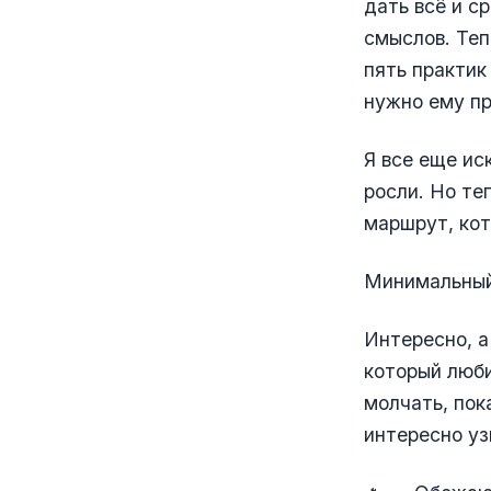
дать всё и с
смыслов. Теп
пять практик
нужно ему пр
Я все еще ис
росли. Но те
маршрут, кот
Минимальный
Интересно, а 
который люби
молчать, пок
интересно уз