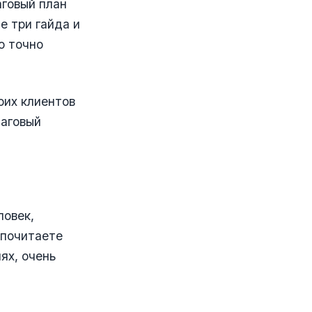
аговый план
е три гайда и
о точно
оих клиентов
шаговый
ловек,
дпочитаете
ях, очень