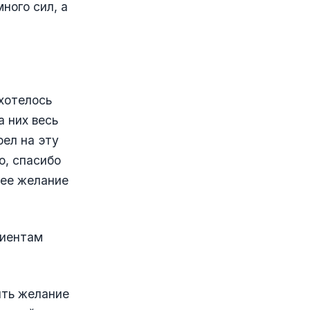
ного сил, а
хотелось
 них весь
рел на эту
о, спасибо
нее желание
лиентам
ить желание