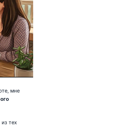
оте, мне
ного
 из тех