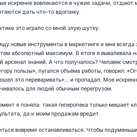
ые искренне вовлекаются в чужие задачи, отдают м
таются дать что-то вдогонку.
ктике это играло со мной злую шутку.
ищу новые инструменты в маркетинге и мне всегда 
там абсолютный максимум. В итоге я вываливала на
й арсенал знаний. А что получалось? Человек смот
гору пользы», пугался объема работы, говорил: «Ог
пошел это переваривать»... и пропадал. Мое искрен
ачивалось для людей обычным перегрузом.
омент я поняла: такая гиперопека только мешает к
ультата, да и моим продажам вредит.
иться вовремя останавливаться. Чтобы подуменьш