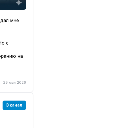
адал мне
Но с
оранию на
аете кучу
дело
29 мая 2026
тобы никто
ркетингом.
В канал