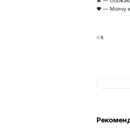
🔥 — Обожаю 
❤️ — Молчу и
5
Рекомен