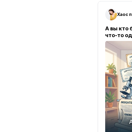
Хаос п
А вы кто
что-то о