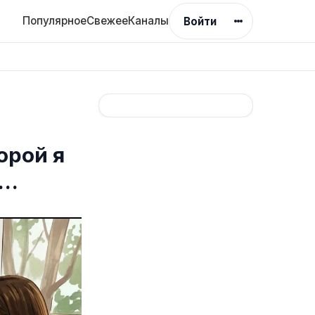
Популярное
Свежее
Каналы
Войти
орой я
а…