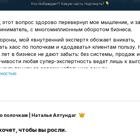
д этот вопрос здорово перевернул мое мышление, и з
риниматель, с многомиллионным оборотом бизнеса.
ороны, мой «внутренний эксперт» обожает вникать,
ть хаос по полочкам и «додавать» клиентам пользу. 
7 лет в бизнесе не дают забыть: без системы, продаж и
чивости любая супер-экспертность ведет лишь к выг
нсультациях за совсем небольшие деньги.
лностью
 борьбу у многих экспертов и психологов. Вы вкладыв
пломы, становитесь классными профи, но как только 
 продаж - хочется просто спрятаться под одеяло и ч
 Вы хотите просто помогать людям, а не возиться с ма
ь подружить эти две субличности внутри себя.
о полочкам | Наталья Алтундаг
час побеждает в вас: эксперт или предприниматель?
ь очень хочется подтянуть? 👇
хочет, чтобы вы росли.