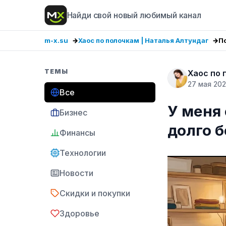
Найди свой новый любимый канал
m-x.su
Хаос по полочкам | Наталья Алтундаг
П
ТЕМЫ
Хаос по 
27 мая 20
Все
У меня 
Бизнес
долго б
Финансы
Технологии
Новости
Скидки и покупки
Здоровье