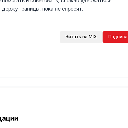
помогать и советовать, сложно удержаться!
 держу границы, пока не спросят.
Читать на MIX
Подписа
дации