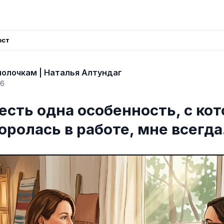
ост
полочкам | Наталья Алтундаг
26
есть одна особенность, с кот
оролась в работе, мне всегд