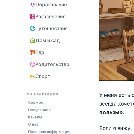
Образование
Развлечения
Путешествия
Дом и сад
Еда
Родительство
Спорт
У меня есть 
MX НАВИГАЦИЯ
Свежее
всегда хоче
Популярное
пользы».
Каналы
О нас
Если я вижу,
Правовая информация