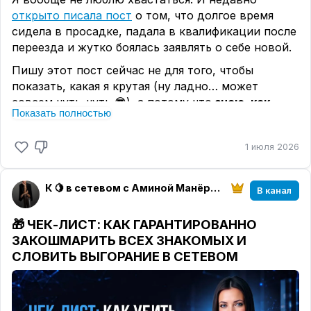
открыто писала пост
о том, что долгое время
сидела в просадке, падала в квалификации после
переезда и жутко боялась заявлять о себе новой.
Пишу этот пост сейчас не для того, чтобы
показать, какая я крутая (ну ладно… может
совсем чуть-чуть 😎), а потому что
знаю, как
Показать полностью
многие из вас ежедневно обесценивают свой
путь.
1 июля 2026
Проблема в том, что все мы в сетевом часто
живём на полуавтомате. Бежим за баллами,
закрываем периоды, и в этой суете кажется:
К 🍋 в сетевом с Аминой Манёровой
В канал
прошёл год, а в жизни ничего не изменилось, я
топчусь на месте.
🎁
ЧЕК-ЛИСТ: КАК ГАРАНТИРОВАННО
ЗАКОШМАРИТЬ ВСЕХ ЗНАКОМЫХ И
Я тоже так думала. Пока не посмотрела на факты
СЛОВИТЬ ВЫГОРАНИЕ В СЕТЕВОМ
и не оглянулась назад.
Как мне удалось вырасти, пересобрать бизнес
после обнуления магазина стоимостью в