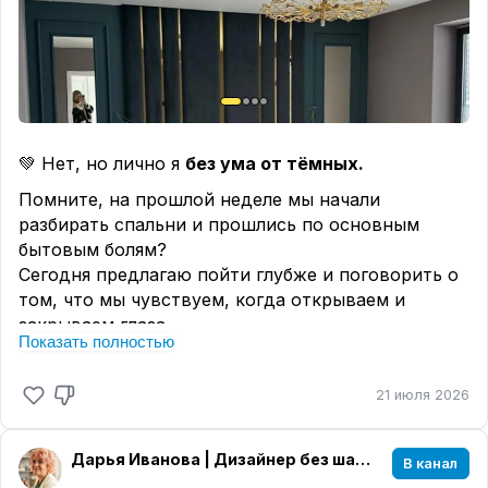
💚 Нет, но лично я
без ума от тёмных.
Помните, на прошлой неделе мы начали
разбирать спальни и прошлись по основным
бытовым болям?
Сегодня предлагаю пойти глубже и поговорить о
том, что мы чувствуем, когда открываем и
закрываем глаза.
Показать полностью
🎨 О цвете.
Интернет завален советами в духе:
21 июля 2026
Выбирайте только пастельные тона, иначе стены
будут давить.
Дарья Иванова | Дизайнер без шаблонов
В канал
Но давайте честно: бледный часто выглядит