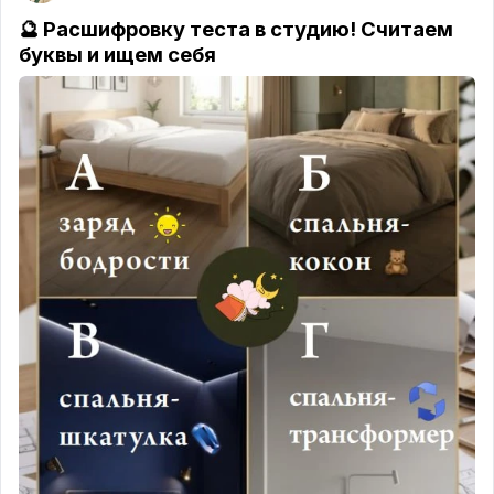
просто скучно
, а вовсе не расслабряюще.
🔮 Расшифровку теста в студию! Считаем
🌲 Лично я обожаю
работать с глубокой
буквы и ищем себя
палитрой
- хвойными, изумрудными, сложными
бирюзовыми оттенками.
И дело тут не в мифической психологии.
Научно
доказано: темные природные тона наш мозг
считывает как сигнал безопасности.
Вспомните
предков - в темном укрытии ты скрыт от чужих
глаз.
В такой спальне создается
эффект шкатулки.
Границы комнаты стираются, пространство
обволакивает, и вы
засыпаете в разы быстрее.
Но значит ли это, что я крашу в тёмный вообще
всё? Конечно, нет.
Интерьер всегда создаётся
для конкретного
человека
, а не для красивой картинки в
портфолио.
Если вам нужны ощущение воздуха и мощный