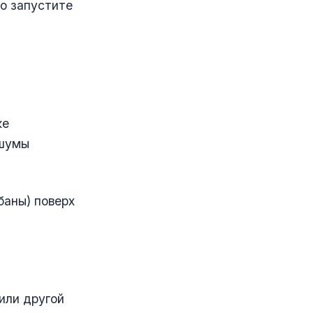
о запустите
ке
 шумы
баны) поверх
(или другой