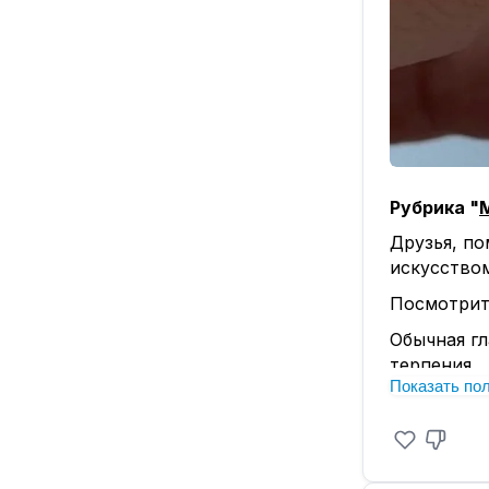
Рубрика "
Друзья, по
искусством
Посмотрит
Обычная гл
терпения..
Показать по
игривые в
Эта техник
знаете, в 
Это идеал