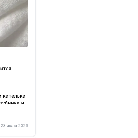
вится
и капелька
клубника и
y). И
23 июля 2026
но
или