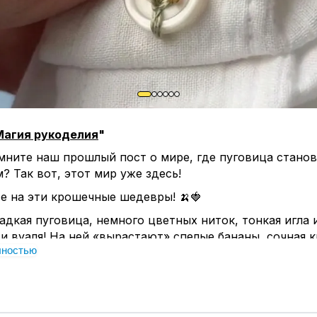
Магия рукоделия
"
мните наш прошлый пост о мире, где пуговица стано
? Так вот, этот мир уже здесь!
е на эти крошечные шедевры! 🍌🍓
адкая пуговица, немного цветных ниток, тонкая игла 
. и вуаля! На ней «вырастают» спелые бананы, сочная 
лностью
ишенки.
а называется вышивка по пуговицам (button embroider
чем ее главная прелесть?
ьная миниатюра, где не нужно шить огромное полот