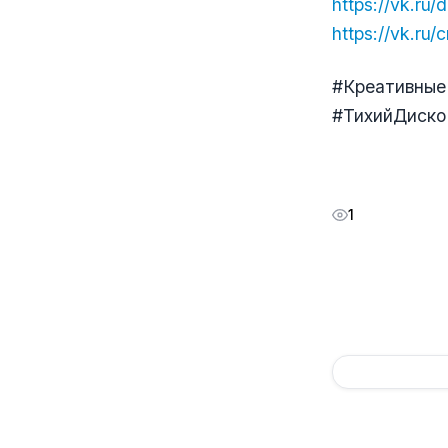
https://vk.ru/
https://vk.ru/
#Креативные
#ТихийДиско
1