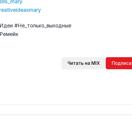
dolls_mary
creativeideasmary
Идеи #Не_только_выходные
Ремейк
Читать на MIX
Подписа