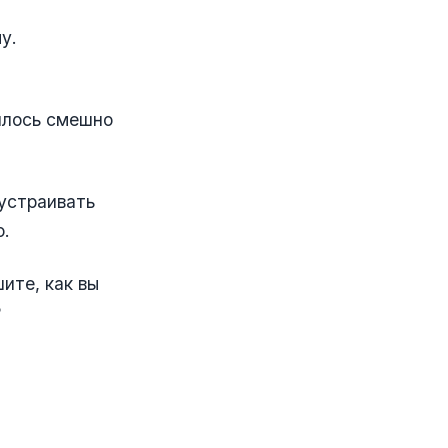
у.
илось смешно
устраивать
ю.
ите, как вы
️