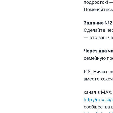
подросток) —
Поменяйтесь
Задание №2 
Сделайте чер
— это ваш че
Через два ч
семейную пре
P.S. Ничего 
вместе хохоч
канал в МАХ:
http://m-x.su/
сообщества в