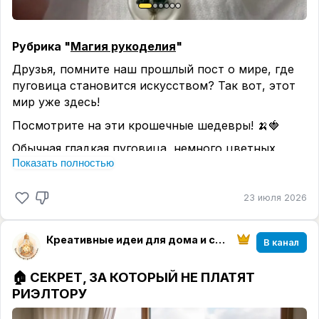
Рубрика "
Магия рукоделия
"
Друзья, помните наш прошлый пост о мире, где
пуговица становится искусством? Так вот, этот
мир уже здесь!
Посмотрите на эти крошечные шедевры! 🍌🍓
Обычная гладкая пуговица, немного цветных
Показать полностью
ниток, тонкая игла и капелька терпения... и вуаля!
На ней «вырастают» спелые бананы, сочная
клубника и игривые вишенки.
23 июля 2026
Эта техника называется вышивка по пуговицам
(button embroidery). И знаете, в чем ее главная
Креативные идеи для дома и семьи
В канал
прелесть?
🏠 СЕКРЕТ, ЗА КОТОРЫЙ НЕ ПЛАТЯТ
Это идеальная миниатюра, где не нужно шить
РИЭЛТОРУ
огромное полотно
или тратить выходные. Можно
создать такую красоту всего за 15-20 минут,