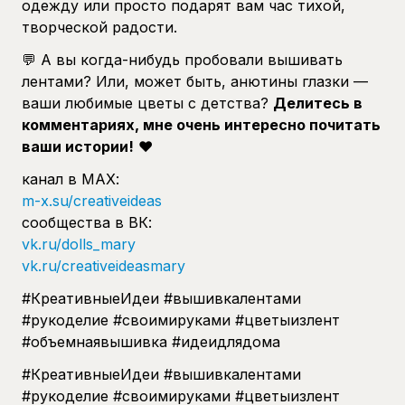
одежду или просто подарят вам час тихой,
творческой радости.
💬 А вы когда-нибудь пробовали вышивать
лентами? Или, может быть, анютины глазки —
ваши любимые цветы с детства?
Делитесь в
комментариях, мне очень интересно почитать
ваши истории!
❤️
канал в МАХ:
m-x.su/creativeideas
сообщества в ВК:
vk.ru/dolls_mary
vk.ru/creativeideasmary
#КреативныеИдеи #вышивкалентами
#рукоделие #своимируками #цветыизлент
#объемнаявышивка #идеидлядома
#КреативныеИдеи #вышивкалентами
#рукоделие #своимируками #цветыизлент