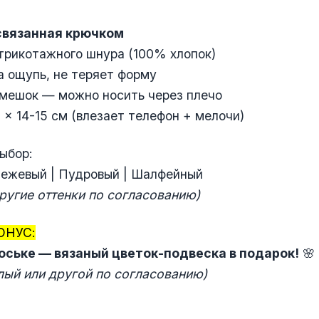
связанная крючком
 трикотажного шнура (100% хлопок)
а ощупь, не теряет форму
емешок — можно носить через плечо
9 × 14-15 см (влезает телефон + мелочи)
выбор:
Бежевый | Пудровый | Шалфейный
ругие оттенки по согласованию)
ОНУС:
оське — вязаный цветок-подвеска в подарок!
🌸
лый или другой по согласованию)