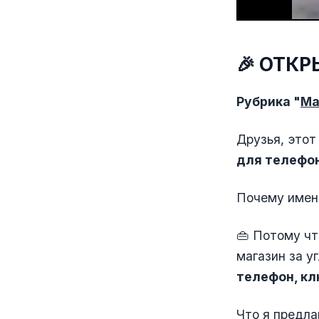
🎉 ОТКР
Рубрика "
Ма
Друзья, этот
для телефо
Почему имен
👜 Потому чт
магазин за у
телефон, кл
Что я предла