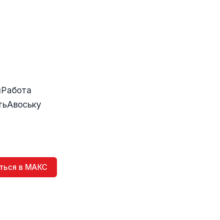
яРабота
тьАвоську
ться в МАКС