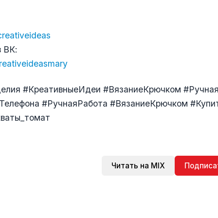
creativeideas
 ВК:
creativeideasmary
елия #КреативныеИдеи #ВязаниеКрючком #Ручна
Телефона #РучнаяРабота #ВязаниеКрючком #Купи
хваты_томат
Читать на MIX
Подписа