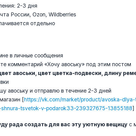
ления: 2-3 дня
чта России, Ozon, Wildberries
лачивается отдельно
:
мне в личные сообщения
ьте комментарий «Хочу авоську» под этим постом
вет авоськи, цвет цветка-подвески, длину рем
вки
ашу авоську и отправлю в течение 2-3 дней
магазин [
https://vk.com/market/product/avoska-dlya-t
o-shnura-tsvetok-v-podarok33-239327675-13855188
]
уду рада создать для вас эту уютную вещицу
с 