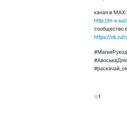
канал в МАХ:
http://m-x.su/
сообщество в
https://vk.ru/
#МагияРукод
#АвоськаДля
#раскачай_о
1