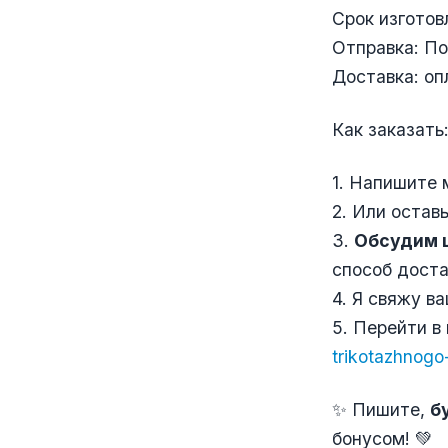
Срок изготов
Отправка: По
Доставка: оп
Как заказать
1. Напишите 
2. Или остав
3.
Обсудим ц
способ доста
4. Я свяжу в
5. Перейти в 
trikotazhnog
✨ Пишите,
б
бонусом! 💚