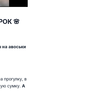
ОК 🌸
 на авоськи
а прогулку, в
шую сумку.
А