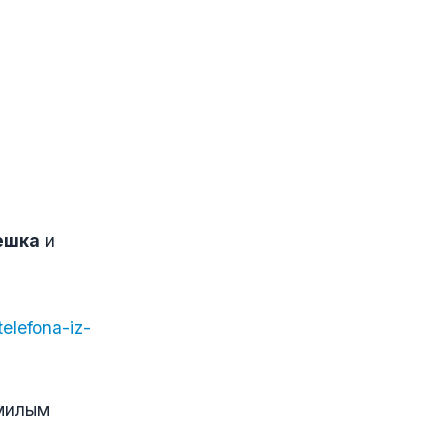
ешка
и
elefona-iz-
милым