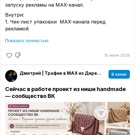
запуску рекламы на MAX-канал.
Внутри:
1. Чек-лист упаковки MAX-канала перед
рекламой
Чтобы проверить, готов ли канал
Показать полностью
принимать трафик и не сливать бюджет из-за
слабого первого экрана.
16 июня 2026
2. Шаблоны объявлений для Яндекс Директа
Готовые заголовки и тексты объявлений для
Дмитрий | Трафик в MAX из Директа
В канал
экспертов, бизнеса, локальных проектов
и онлайн-школ.
Сейчас в работе проект из ниши handmade
— сообщество ВК
3. Материал по запуску и тестированию
рекламы
Что тестировать в первую очередь, какие углы
брать, как смотреть на цену клика и
подписчика.