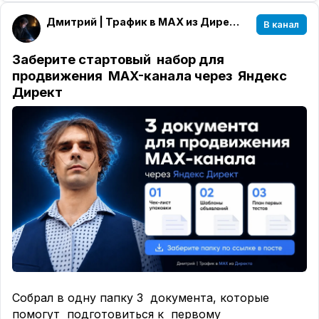
кампания откручивалась спокойно и можно
Дмитрий | Трафик в MAX из Директа
В канал
было контролировать результат.
Итог
:
Заберите стартовый набор для
10 000 ₽ расхода
продвижения MAX-канала через Яндекс
7 дней открутки
Директ
40 ₽ за подписчика
≈ 250 новых подписчиков
Кейс показал
, что даже в нишевой
книжной тематике можно получать
подписчиков по адекватной цене,
если тестировать связку и не сливать
бюджет хаотично.
Следующий шаг
— масштабирование:
новые креативы, дополнительные аудитории и
постепенное увеличение бюджета.
Собрал в одну папку 3 документа, которые
помогут подготовиться к первому