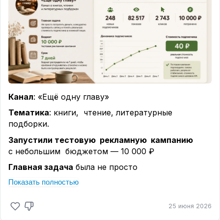
Канал
: «Ещё одну главу»
Тематика
: книги, чтение, литературные
подборки.
Запустили тестовую рекламную кампанию
с небольшим бюджетом — 10 000 ₽
Главная задача
была не просто
потратить деньги, а аккуратно
Показать полностью
проверить связку и понять реальную стоимость
подписчика в книжной нише.
25 июня 2026
Бюджет
распределили на 7 дней, чтобы