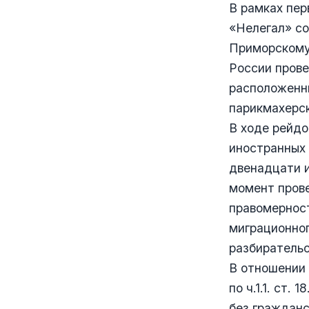
В рамках пер
«Нелегал» с
Приморскому 
России прове
расположенны
парикмахерск
В ходе рейдо
иностранных 
двенадцати и
момент пров
правомернос
миграционног
разбирательс
В отношении
по ч.1.1. ст
без граждан