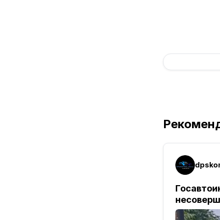
Рекомен
dpskon
Госавтои
несовер