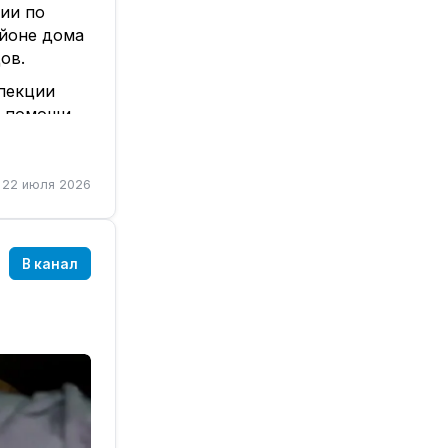
ии по
айоне дома
ов.
пекции
й помощи.
итель
роны улицы
22 июля 2026
шеходов,
В канал
инская
ие Правил
редства,
ровью