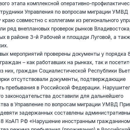
вого этапа комплексной оперативно-профилактичес
отрудники Управления по вопросам миграции УМВД 
краю совместно с коллегами из регионального уп
ли ряд внеплановых проверок рынков Владивостока
х в районе 3-й Рабочей и площади Луговой, а так
их.
вых мероприятий проверены документы у порядка 
граждан – как работавших на рынках, так и посетит
з них, граждан Социалистической Республики Вьет
ерки отсутствовали документы, подтверждающие
ть пребывания в Российской Федерации. Нарушите
о законодательства доставили для дальнейшего
тва в Управление по вопросам миграции УМВД При
 девяти задержанных составлены административны
. 18.8 КоАП РФ «Нарушение иностранным гражданино
ства режима пребывания (проживания) в Российско