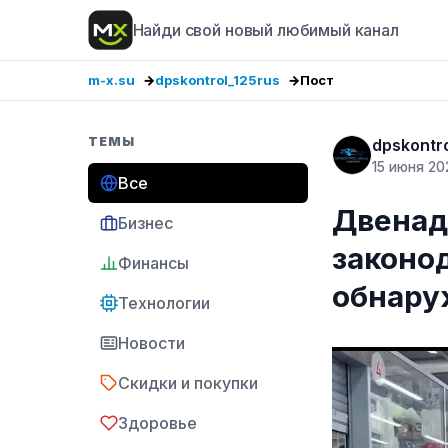
Найди свой новый любимый канал
m-x.su
dpskontrol_125rus
Пост
ТЕМЫ
dpskontr
15 июня 20
Все
Двенад
Бизнес
законо
Финансы
обнар
Технологии
Новости
Скидки и покупки
Здоровье