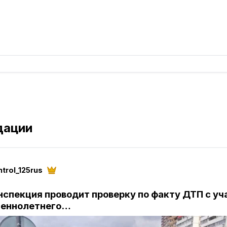
дации
trol_125rus
нспекция проводит проверку по факту ДТП с у
шеннолетнего…