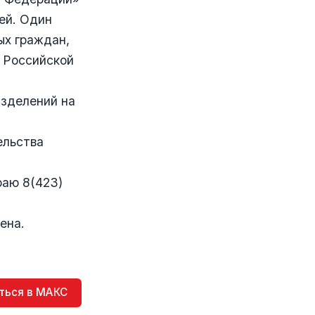
ей. Один
ых граждан,
 Российской
зделений на
ельства
аю 8(423)
ена.
ться в МАКС