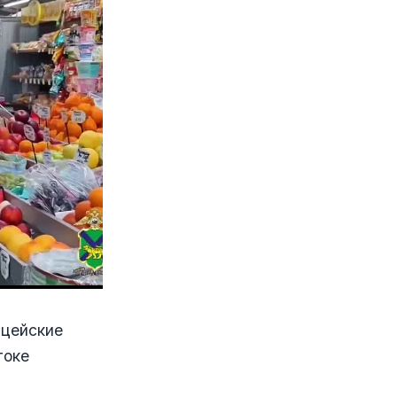
ицейские
токе