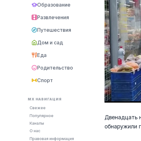
Образование
Развлечения
Путешествия
Дом и сад
Еда
Родительство
Спорт
MX НАВИГАЦИЯ
Свежее
Популярное
Двенадцать 
Каналы
обнаружили п
О нас
Правовая информация