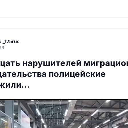
ol_125rus
26
цать нарушителей миграцио
дательства полицейские
ужили…