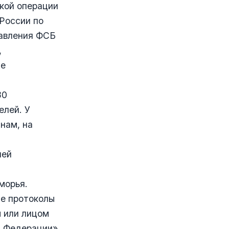
кой операции
России по
равления ФСБ
,
же
80
елей. У
нам, на
лей
морья.
е протоколы
м или лицом
й Федерации»