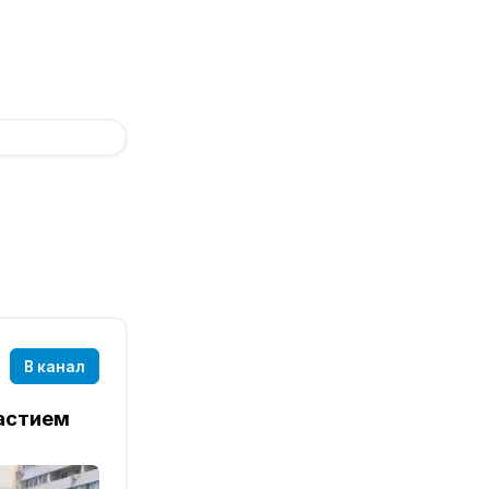
В канал
частием