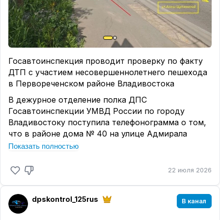
Госавтоинспекция проводит проверку по факту
ДТП с участием несовершеннолетнего пешехода
в Первореченском районе Владивостока
В дежурное отделение полка ДПС
Госавтоинспекции УМВД России по городу
Владивостоку поступила телефонограмма о том,
что в районе дома № 40 на улице Адмирала
Горшкова произошел наезд на пешеходов.
Показать полностью
На место происшествия прибыли должностные
22 июля 2026
лица Госавтоинспекции УМВД России по г.
Владивостоку и бригада скорой медицинской
помощи.
dpskontrol_125rus
В канал
По предварительной информации, 19 июня в