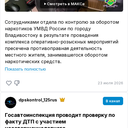
Смотреть в МАКСе
Сотрудниками отдела по контролю за оборотом
наркотиков УМВД России по городу
Владивостоку в результате проведения
комплекса оперативно-розыскных мероприятий
пресечена противоправная деятельность
местного жителя, занимавшегося оборотом
наркотических средств.
Показать полностью
В ходе реализации полученной оперативной
информации полицейские задержали 26-летнего
23 июля 2026
жителя Владивостока, причастного к
незаконному сбыту запрещенных веществ на
территории дальневосточной столицы.
dpskontrol_125rus
В канал
При обыске жилого помещения, в котором
проживал фигурант, сотрудники полиции
Госавтоинспекция проводит проверку по
обнаружили и изъяли электронные весы,
факту ДТП с участием
ламинатор для упаковки наркотиков, а также
несовершеннолетнего…