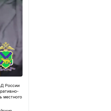
ВД России
еративно-
ь местного
ейские