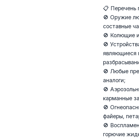
📋 Перечень 
🚫 Оружие лю
составные ча
🚫 Колющие и
🚫 Устройств
являющиеся 
разбрасывани
🚫 Любые пр
аналоги;
🚫 Аэрозольн
карманные за
🚫 Огнеопасн
файеры, пета
🚫 Воспламе
горючие жид