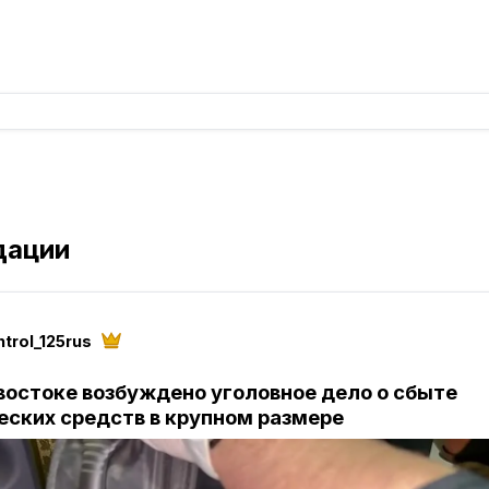
дации
trol_125rus
востоке возбуждено уголовное дело о сбыте
еских средств в крупном размере