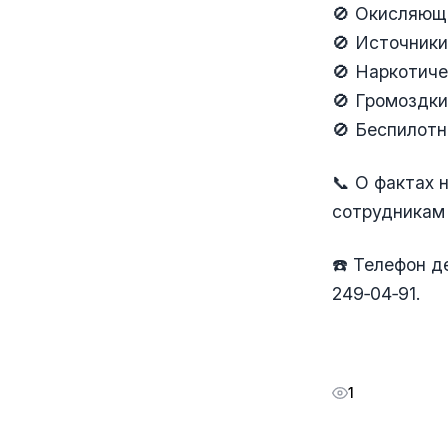
🚫 Окисляющи
🚫 Источники
🚫 Наркотиче
🚫 Громоздк
🚫 Беспилотн
📞 О фактах 
сотрудникам 
☎️ Телефон д
249‑04‑91.
1