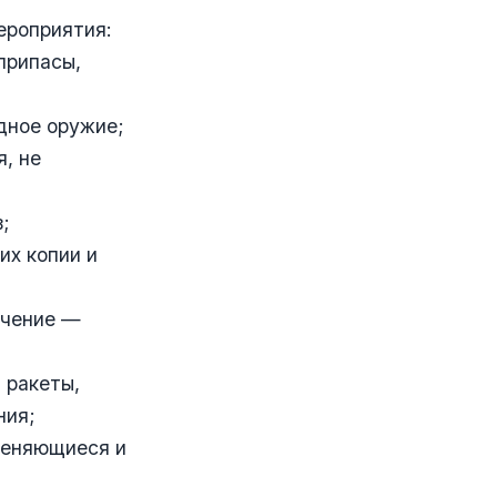
ероприятия:
припасы,
дное оружие;
я, не
;
их копии и
ючение —
 ракеты,
ния;
меняющиеся и