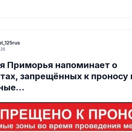
ol_125rus
026
я Приморья напоминает о
тах, запрещённых к проносу 
чные…