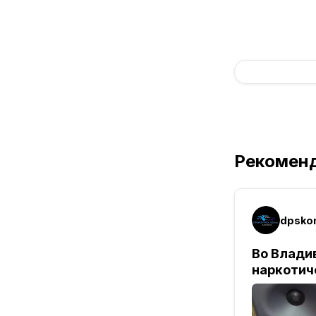
Рекомен
dpskon
Во Влади
наркотич