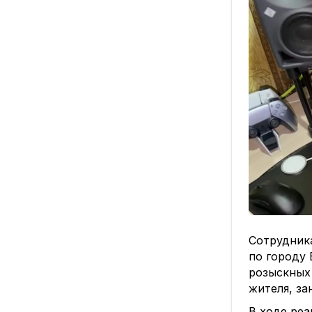
Сотрудник
по городу 
розыскных
жителя, за
В ходе ре