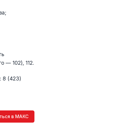
ва;
ть
 — 102), 112.
 8 (423)
ться в МАКС