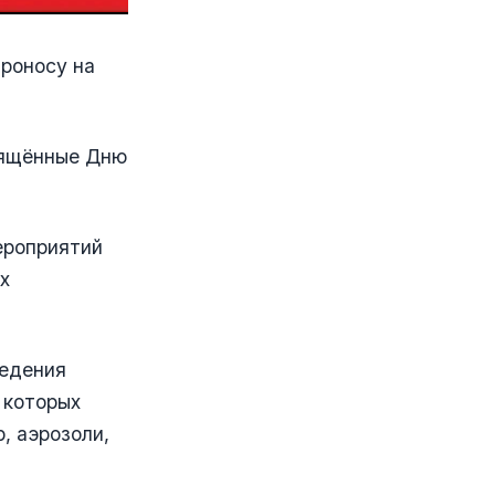
роносу на
вящённые Дню
ероприятий
х
ведения
 которых
, аэрозоли,