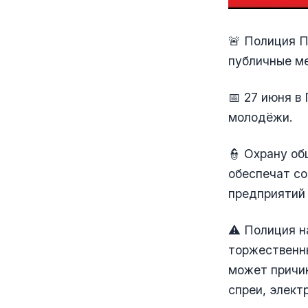
🚨 Полиция П
публичные м
📅 27 июня 
молодёжи.
👮 Охрану об
обеспечат со
предприятий
⚠️ Полиция н
торжественны
может причин
спреи, элект