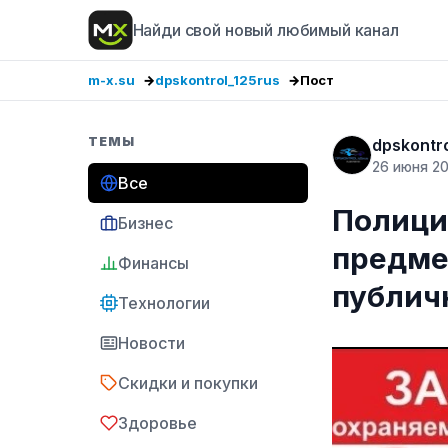
Найди свой новый любимый канал
m-x.su
dpskontrol_125rus
Пост
ТЕМЫ
dpskontr
26 июня 2
Все
Полици
Бизнес
предме
Финансы
публи
Технологии
Новости
Скидки и покупки
Здоровье