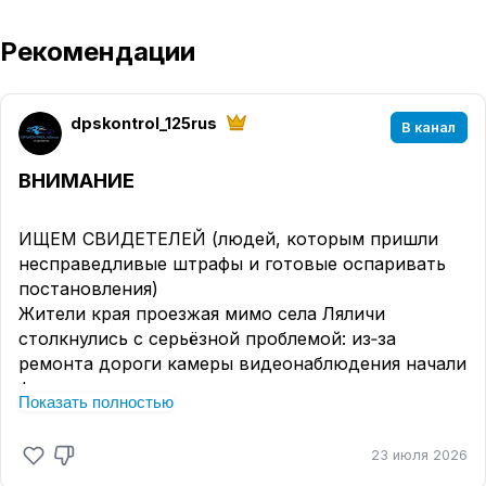
Рекомендации
dpskontrol_125rus
В канал
ВНИМАНИЕ
ИЩЕМ СВИДЕТЕЛЕЙ (людей, которым пришли
несправедливые штрафы и готовые оспаривать
постановления)
Жители края проезжая мимо села Ляличи
столкнулись с серьёзной проблемой: из‑за
ремонта дороги камеры видеонаблюдения начали
фиксировать «нарушения», которых на самом
Показать полностью
деле нет. И самое неприятное — за эти ложные
нарушения приходят вполне реальные штрафы.
23 июля 2026
Во время ремонта схема движения временно