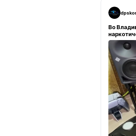
dpskon
Во Влади
наркотич