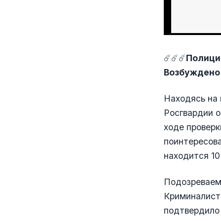
☄️☄️☄️
Полици
Возбуждено
Находясь на 
Росгвардии о
ходе проверк
поинтересова
находится 10
Подозреваемы
Криминалист
подтвердило 