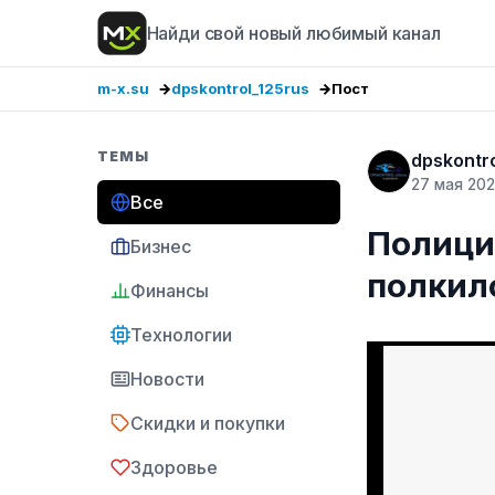
Найди свой новый любимый канал
m-x.su
dpskontrol_125rus
Пост
ТЕМЫ
dpskontr
27 мая 20
Все
Полици
Бизнес
полкил
Финансы
Технологии
Новости
Скидки и покупки
Здоровье