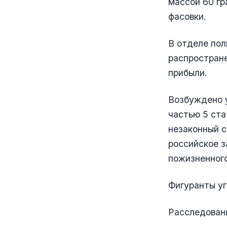
массой 60 гр
фасовки.
В отделе пол
распростране
прибыли.
Возбуждено у
частью 5 ста
незаконный с
российское з
пожизненног
Фигуранты уг
Расследовани