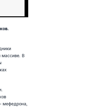
ков.
дники
 массиве. В
ы
ках
и.
ков
- мефедрона,