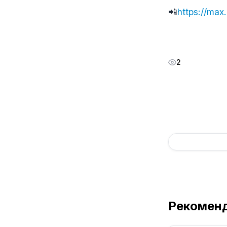
📲
https://max.
2
Рекомен