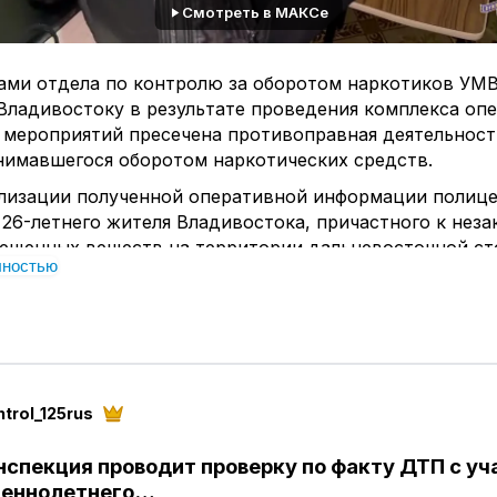
Смотреть в МАКСе
ами отдела по контролю за оборотом наркотиков УМ
Владивостоку в результате проведения комплекса оп
 мероприятий пресечена противоправная деятельност
нимавшегося оборотом наркотических средств.
ализации полученной оперативной информации полиц
26-летнего жителя Владивостока, причастного к нез
рещенных веществ на территории дальневосточной ст
лностью
е жилого помещения, в котором проживал фигурант, 
наружили и изъяли электронные весы, ламинатор для
, а также вещество растительного происхождения.
аключению экспертизы, изъятое вещество является
ким средством — каннабисом (марихуаной) массой 7,
trol_125rus
о, в ходе обыска помещения сотрудники полиции обн
утри которой находились денежные средства в сумме
нспекция проводит проверку по факту ДТП с у
ей. Указанные денежные средства были получены в ре
шеннолетнего…