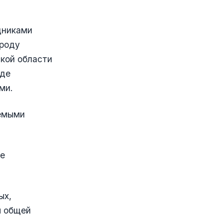
дниками
ороду
кой области
оде
ми.
аемыми
же
ых,
м общей