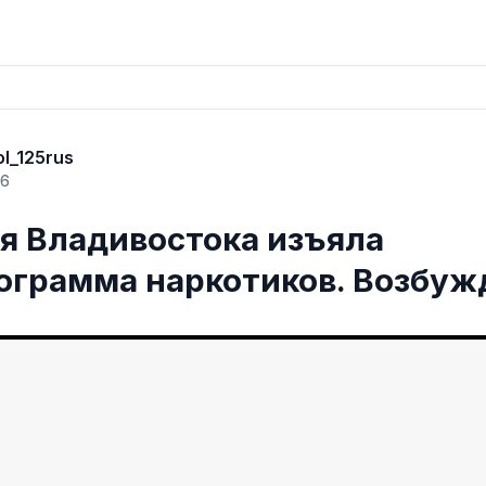
ol_125rus
26
я Владивостока изъяла
ограмма наркотиков. Возбу