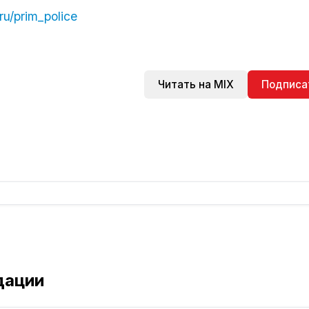
ru/prim_police
Читать на MIX
Подписа
дации