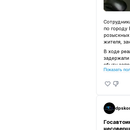
Сотрудник
по городу 
розыскных
жителя, за
В ходе ре
задержали 
сбыту зап
Показать по
При обыск
полиции об
наркотиков
Согласно з
наркотичес
dpskon
Кроме тог
гитару, вн
Госавтои
тысяч рубл
несовер