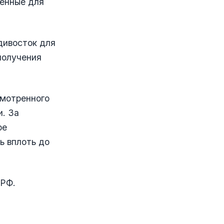
ченные для
дивосток для
получения
смотренного
и. За
ре
ь вплоть до
 РФ.