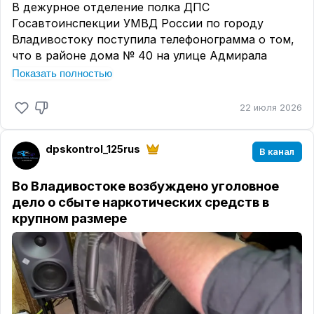
В дежурное отделение полка ДПС
Госавтоинспекции УМВД России по городу
Владивостоку поступила телефонограмма о том,
что в районе дома № 40 на улице Адмирала
Горшкова произошел наезд на пешеходов.
Показать полностью
На место происшествия прибыли должностные
22 июля 2026
лица Госавтоинспекции УМВД России по г.
Владивостоку и бригада скорой медицинской
помощи.
dpskontrol_125rus
В канал
По предварительной информации, 19 июня в
16.42 18-летний водитель электросамоката,
Во Владивостоке возбуждено уголовное
двигаясь по улице Адмирала Горшкова со
дело о сбыте наркотических средств в
стороны улицы Анны Щетининой в направлении
крупном размере
Русской, совершил наезд на пешеходов, которые
двигались по тротуару в попутном направлении.
В результате ДТП 3-летний мальчик и его мать
получили травмы. Несовершеннолетнему была
оказана специализированная медицинская