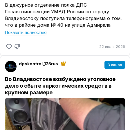
В дежурное отделение полка ДПС
Госавтоинспекции УМВД России по городу
Владивостоку поступила телефонограмма о том,
что в районе дома № 40 на улице Адмирала
Горшкова произошел наезд на пешеходов.
Показать полностью
На место происшествия прибыли должностные
22 июля 2026
лица Госавтоинспекции УМВД России по г.
Владивостоку и бригада скорой медицинской
помощи.
dpskontrol_125rus
В канал
По предварительной информации, 19 июня в
16.42 18-летний водитель электросамоката,
Во Владивостоке возбуждено уголовное
двигаясь по улице Адмирала Горшкова со
дело о сбыте наркотических средств в
стороны улицы Анны Щетининой в направлении
крупном размере
Русской, совершил наезд на пешеходов, которые
двигались по тротуару в попутном направлении.
В результате ДТП 3-летний мальчик и его мать
получили травмы. Несовершеннолетнему была
оказана специализированная медицинская