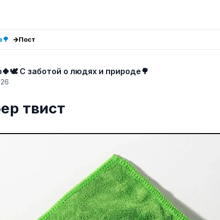
е🌳
Пост
🍀🕊️ С заботой о людях и природе🌳
026
бер твист