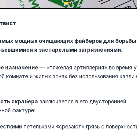
 твист
самых мощных очищающих файберов для борьбы
въевшимися и застарелыми загрязнениями.
ное назначение —
«тяжелая артиллерия» во время у
ной комнате и жилых зонах без использования капли
сть скрабера
заключается в его двусторонней
ной фактуре:
есткими петельками «срезают» грязь с поверхност