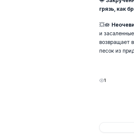
🌟 Закручен
грязь, как б
💥🪷
Неочев
и засаленные
возвращает в
песок из при
1