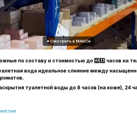
Смотреть в МАКСе
ожные по составу и стоимостью до 2️⃣4️⃣ часов на те
уалетная вода идеальное слияние между насыщенн
ароматов.
аскрытия туалетной воды до 8 часов (на коже), 24 ча
аве туалетной воды 10% эфирных масел, в духах от 
лностью
цированная продукция напрямую с завода в Чехии
ожесть по звучанию с известными ароматами