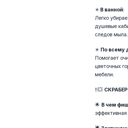
✴
️ В ванной
:
Легко убирае
душевые каби
следов мыла.
✴️
По всему 
Помогает очи
цветочных го
мебели.
‼️💥
СКРАБЕР
🌟
В чем фи
эффективная