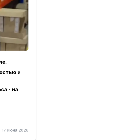
ле.
остью и
са - на
20%.
17 июня 2026