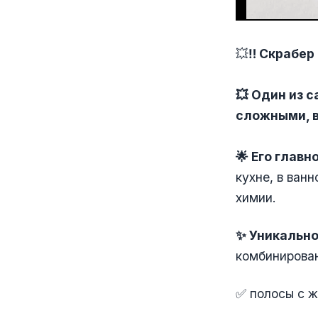
💥
‼️ Скрабер
💥 Один из 
сложными, 
🌟 Его глав
кухне, в ван
химии.
✨ Уникально
комбинирован
✅ полосы с ж