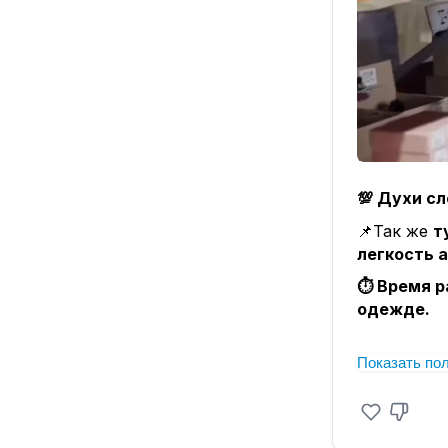
💯 Духи сл
📌Так же
т
легкость 
⏱️ Время р
одежде.
💚 В сост
Показать по
✅ Сертифи
9️⃣8⃣% сх