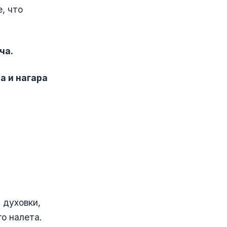
, что
ча.
а и нагара
 духовки,
о налета.