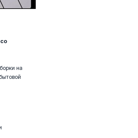
 со
борки на
 бытовой
и