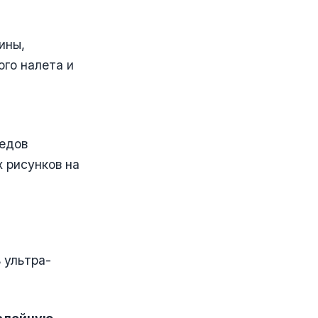
ины,
го налета и
ледов
х рисунков на
 ультра-