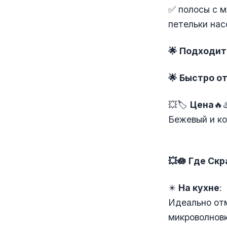
✅ полосы с м
петельки нас
🌟 Подходит
🌟 Быстро о
💥🏷️
Цена
🔥
Бежевый и ко
💥🪷 Где
С
кр
✴️
На кухне
:
Идеально отм
микроволновк