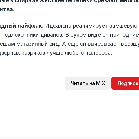
ные в спираль жесткие петельки срезают мног
ритва.
идный лайфхак:
Идеально реанимирует замшевую о
 подлокотники диванов. В сухом виде он приподним
ещам магазинный вид. А еще он вычесывает въевш
дверных ковриков лучше любого пылесоса.
Читать на MIX
Подписа