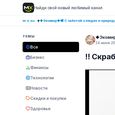
Найди свой новый любимый канал
m-x.su
🍀Экомир🍀🕊️ С заботой о людях и природ
ТЕМЫ
🍀Экомир
24 июня 2
Все
‼️ Скра
Бизнес
Финансы
Технологии
Новости
Скидки и покупки
Здоровье