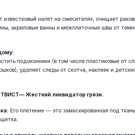
т известковый налет на смесителях, очищает раков
ны, акриловые ванны и межплиточные швы от темно
дому
:
стить подоконники (в том числе пластиковые от с
ршков), удаляет следы от скотча, наклеек и детски
 ТВИСТ
— Жесткий ликвидатор грязи.
шка
: Его плетение — это замаскированная под ткань
 щетка.