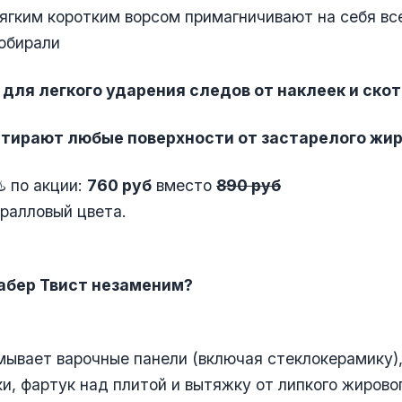
ягким коротким ворсом примагничивают на себя все
обирали
 для легкого ударения следов от наклеек и скот
ттирают любые поверхности от застарелого жир
♨️ по акции:
760 руб
вместо
890 руб
ралловый цвета.
абер Твист
незаменим?
ывает варочные панели (включая стеклокерамику),
и, фартук над плитой и вытяжку от липкого жировог