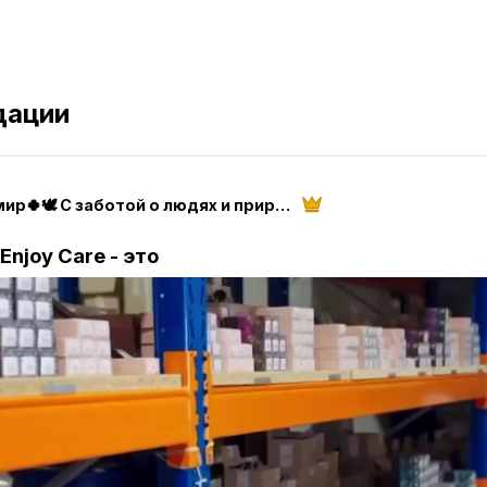
дации
🍀Экомир🍀🕊️ С заботой о людях и природе🌳
Enjoy Care
- это