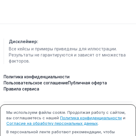
Многие могут заметить, что
ответы
, которые
раньше казались очевидными,
перестают
удовлетворять.
Появляется
желание
узнать больше, освоить
новые знания, познакомиться с интересными
Дисклеймер:
людьми или посмотреть на свою жизнь под
Все кейсы и примеры приведены для иллюстрации.
другим углом.
Результаты не гарантируются и зависят от множества
факторов.
Это хорошее время для того
,
чтобы задать себе
важные вопросы:
Политика конфиденциальности
• Куда я хочу двигаться дальше?
Пользовательское соглашение
Публичная оферта
• Что вызывает во мне настоящий интерес?
Правила сервиса
• Какие возможности я не замечаю из-за страха
перемен?
• Что я давно хотела попробовать, но постоянно
откладывала?
Мы используем файлы cookie. Продолжая работу с сайтом,
ИП Кобилинский Артем
ИНН 615490002327
вы соглашаетесь с нашей
Политика конфиденциальности
и
Сергеевич
Мригашира
редко даёт готовые ответы.
Её
Согласие на обработку персональных данных
.
задача - разбудить поиск.
Иногда именно поиск
ОГРНИП 322619600000731
г. Ростов-на-Дону
В персональной ленте работают рекомендации, чтобы