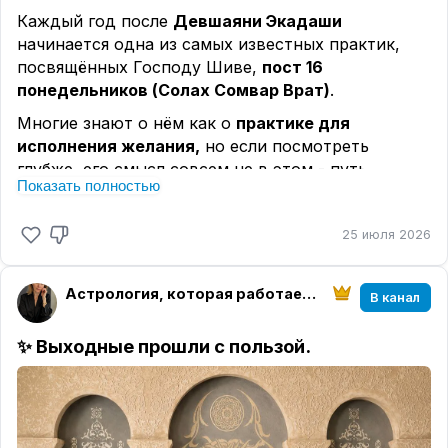
Каждый год после
Девшаяни Экадаши
начинается одна из самых известных практик,
посвящённых Господу Шиве,
пост 16
понедельников (Солах Сомвар Врат)
.
Многие знают о нём как о
практике для
исполнения желания,
но если посмотреть
глубже, его смысл совсем не в этом - путь
Показать полностью
внутреннего очищения, дисциплины и укрепления
отношений с Богом.
25 июля 2026
Согласно преданию, богиня Парвати всем
сердцем любила Господа Шиву и хотела стать
его супругой, она понимала, что такой союз
Астрология, которая работает | Елена Розова
В канал
невозможно получить только силой желания.
Парвати долгие годы совершала аскезы,
✨
Выходные прошли с пользой.
соблюдала посты, молилась, повторяла имя
Шивы и сохраняла непоколебимую веру, её
любовь была настолько чистой и искренней, что
Господь Шива принял её преданность и сделал