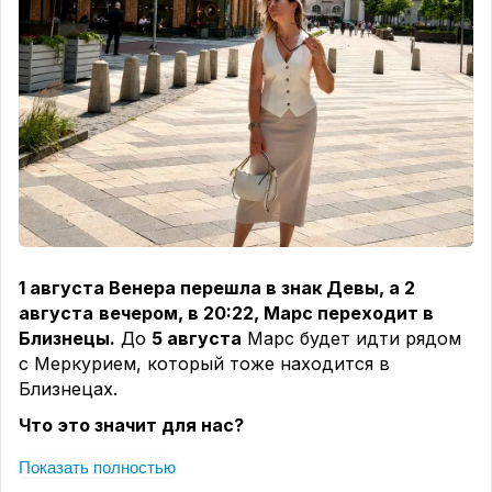
лёгкую саттвичную пищу.
Главное - помнить, что смысл поста не в
голодании, а в очищении ума и направлении
внимания к духовной практике.
🌿
Во время этих шестнадцати понедельников
принято брать дополнительную аскезу.
Например:
✨ отказаться от алкоголя;
✨ отказаться от курения;
✨ отказаться от мяса;
1 августа Венера перешла в знак Девы, а 2
✨ ограничить сладкое;
августа
вечером, в 20:22, Марс переходит в
✨ перестать осуждать людей;
Близнецы.
До
5 августа
Марс будет идти рядом
✨ делать пожертвования;
с Меркурием, который тоже находится в
✨ регулярно помогать тем, кто нуждается.
Близнецах.
Очень важно, чтобы аскеза требовала усилий,
Что это значит для нас?
если отказаться от тортика для вас совсем
несложно, а желание встретить будущего мужа
💃🏻 Появится больше движения, общения, встреч,
Показать полностью
или создать счастливую семью, вряд ли такую
поездок, обучения и разговоров. Если давно