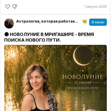
аскезу можно назвать соразмерной вашему
откладывали важный звонок, переговоры,
1 августа 2026
намерению.
оформление документов или запуск нового
проекта, сейчас для этого хорошее время.
Аскеза должна помогать становиться сильнее,
терпеливее и осознаннее.
Астрология, которая работает | Елена Розова
В канал
Одновременно Венера в Деве помогает
посмотреть на отношения и финансы без
❗️Пост 16 понедельников - это не способ
🌑 НОВОЛУНИЕ В МРИГАШИРЕ - ВРЕМЯ
иллюзий. Захочется не красивых слов, а понятных
исполнить желание любой ценой, это
ПОИСКА НОВОГО ПУТИ.
поступков, не обещаний, а ощущения
возможность стать тем человеком, который
надёжности. Это хороший период, чтобы
действительно готов принять то, о чём просит.
спокойно обсудить то, о чём раньше молчали,
Многие замечают, что за эти четыре месяца
навести порядок в расходах и избавиться от
меняются не только обстоятельства, но и они
того, что давно перестало приносить пользу.
сами.
В ближайшие дни особенно внимательно
А очень часто именно внутренние изменения и
относитесь к словам.
Марс рядом с Меркурием
становятся началом
исполнения желания🙏🏻
делает речь очень убедительной, но
одновременно более резкой. Одним разговором
сейчас можно как открыть новые возможности,
так и испортить отношения.
В следующих постах разберём,
как этот переход