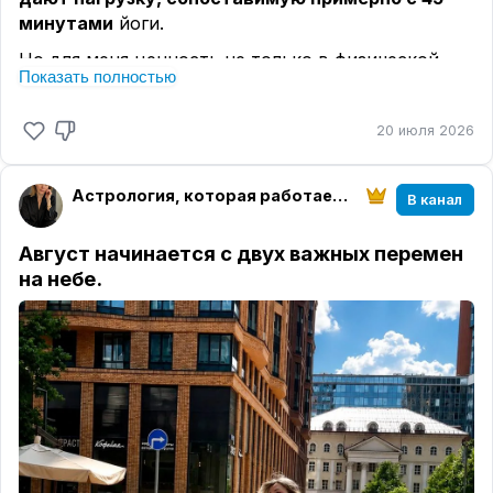
понедельник, на
протяжении всего поста (4
минутами
йоги.
месяца или 16 понедельников):
🤍 утром принимают душ и надевают чистую
Но для меня ценность не только в физической
одежду;
Показать полностью
форме. Это ещё один инструмент, который
🤍 зажигают свечу или лампаду, если есть такая
помогает поддерживать
баланс
тела, ума и
возможность;
20 июля 2026
внутреннего состояния❤️
🙏🏻 обращаются с молитвой к Господу Шиве
повторяя мантру
Ом Намах Шивая - 108 раз
или
Астрология, которая работает | Елена Розова
В канал
больше.
Число 108 считается священным в ведической
Август начинается с двух важных перемен
традиции. Оно символизирует целостность
на небе.
мироздания, поэтому именно столько бусин в
джапа-мале и столько повторений принято
делать во время духовной практики.
Чаще всего в эти дни соблюдают пост.
Степень строгости каждый определяет по своим
возможностям и состоянию здоровья.
Кто-то полностью отказывается от пищи до
вечера.
Кто-то оставляет только фрукты, молоко или