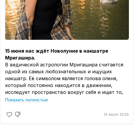
Марса проиграется для каждого восходящего
знака
. Именно там будет видно, в какой сфере
жизни у вас начинается самое активное
движение.
15 июня нас ждёт Новолуние в накшатре
Мригашира.
В ведической астрологии Мригашира считается
одной из самых любознательных и ищущих
накшатр. Её символом является голова оленя,
который постоянно находится в движении,
исследует пространство вокруг себя и ищет то,
что поможет ему чувствовать себя увереннее и
Показать полностью
безопаснее.
Именно поэтому энергия этого Новолуния может
14 июня 2026
пробудить желание что-то изменить в своей
жизни
, разобраться в давно волнующих вопросах
или выйти за рамки привычного.