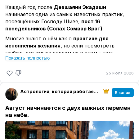
Каждый год после
Девшаяни Экадаши
начинается одна из самых известных практик,
посвящённых Господу Шиве,
пост 16
понедельников (Солах Сомвар Врат)
.
Многие знают о нём как о
практике для
исполнения желания,
но если посмотреть
глубже, его смысл совсем не в этом - путь
Показать полностью
внутреннего очищения, дисциплины и укрепления
отношений с Богом.
25 июля 2026
Согласно преданию, богиня Парвати всем
сердцем любила Господа Шиву и хотела стать
его супругой, она понимала, что такой союз
Астрология, которая работает | Елена Розова
В канал
невозможно получить только силой желания.
Парвати долгие годы совершала аскезы,
Август начинается с двух важных перемен
соблюдала посты, молилась, повторяла имя
на небе.
Шивы и сохраняла непоколебимую веру, её
любовь была настолько чистой и искренней, что
Господь Шива принял её преданность и сделал