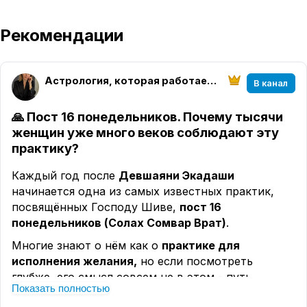
Рекомендации
Астрология, которая работает | Елена Розова
В канал
🙏 Пост 16 понедельников. Почему тысячи
женщин уже много веков соблюдают эту
практику?
Каждый год после
Девшаяни Экадаши
начинается одна из самых известных практик,
посвящённых Господу Шиве,
пост 16
понедельников (Солах Сомвар Врат)
.
Многие знают о нём как о
практике для
исполнения желания,
но если посмотреть
глубже, его смысл совсем не в этом - путь
Показать полностью
внутреннего очищения, дисциплины и укрепления