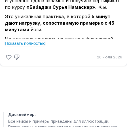
Я успешно сдала экзамен и получила сертификат
самое время его определить. Ссылку, как это
меняются не только обстоятельства, но и они
по курсу
«Бабаджи Сурья Намаскар»
. ☀️🙏
сделать, я оставляю
здесь
.
сами.
Это уникальная практика, в которой
5 минут
А очень часто именно внутренние изменения и
дают нагрузку, сопоставимую примерно с 45
становятся началом
исполнения желания🙏🏻
минутами
йоги.
Но для меня ценность не только в физической
Показать полностью
форме. Это ещё один инструмент, который
помогает поддерживать
баланс
тела, ума и
20 июля 2026
внутреннего состояния❤️
Дисклеймер:
Все кейсы и примеры приведены для иллюстрации.