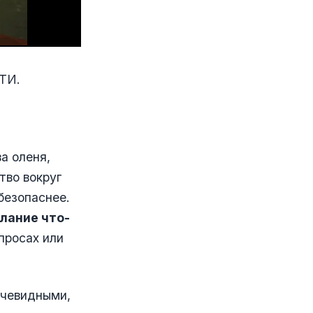
ТИ.
а оленя,
тво вокруг
безопаснее.
лание что-
просах или
очевидными,