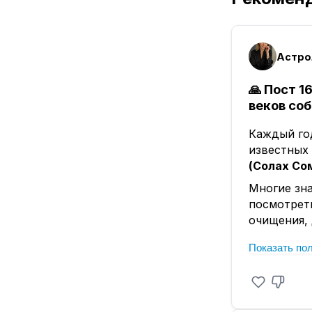
🙏 Пост 
веков со
Каждый го
известных
(Солах Со
Многие зн
посмотреть
очищения,
Согласно 
Показать по
хотела ста
получить т
соблюдала 
непоколеби