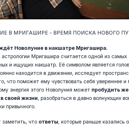
ИЕ В МРИГАШИРЕ - ВРЕМЯ ПОИСКА НОВОГО ПУ
 ждёт Новолуние в накшатре Мригашира.
 астрологии Мригашира считается одной из самых
ых и ищущих накшатр. Её символом является голов
оянно находится в движении, исследует пространс
то, что поможет ему чувствовать себя увереннее и 
ому энергия этого Новолуния может
пробудить же
 в своей жизни
, разобраться в давно волнующих во
ки привычного.
 заметить, что
ответы
, которые раньше казались 