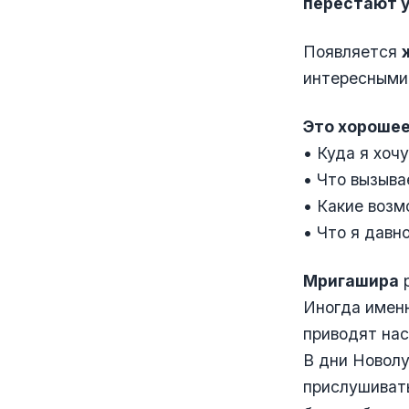
перестают 
Появляется
интересными 
Это хорошее
• Куда я хоч
• Что вызыва
• Какие возм
• Что я давн
Мригашира
р
Иногда именн
приводят нас
В дни Новолу
прислушивать