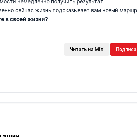
мости немедленно получить результат.
менно сейчас жизнь подсказывает вам новый марш
е в своей жизни?
Читать на MIX
Подписа
дации