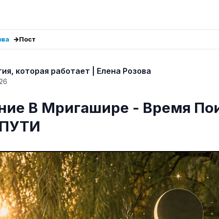
ова
Пост
ия, которая работает | Елена Розова
26
ние В Мригашире - Время По
 ПУТИ