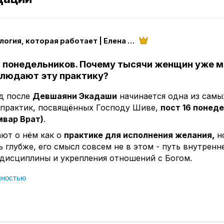
Астрология, которая работает | Елена Розова
16 понедельников. Почему тысячи женщин уже м
блюдают эту практику?
д после
Девшаяни Экадаши
начинается одна из самы
 практик, посвящённых Господу Шиве,
пост 16 понед
мвар Врат)
.
ают о нём как о
практике для исполнения желания,
н
 глубже, его смысл совсем не в этом - путь внутренн
 дисциплины и укрепления отношений с Богом.
преданию, богиня Парвати всем сердцем любила Госп
лностью
ть его супругой, она понимала, что такой союз невоз
олько силой желания. Парвати долгие годы совершала
посты, молилась, повторяла имя Шивы и сохраняла
мую веру, её любовь была настолько чистой и искрен