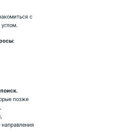
накомиться с
 углом.
росы:
 поиск.
торые позже
.
,
е направления