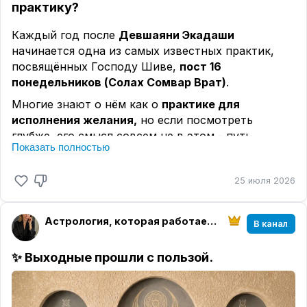
практику?
Каждый год после
Девшаяни Экадаши
начинается одна из самых известных практик,
посвящённых Господу Шиве,
пост 16
понедельников (Солах Сомвар Врат)
.
Многие знают о нём как о
практике для
исполнения желания,
но если посмотреть
глубже, его смысл совсем не в этом - путь
Показать полностью
внутреннего очищения, дисциплины и укрепления
отношений с Богом.
25 июля 2026
Согласно преданию, богиня Парвати всем
сердцем любила Господа Шиву и хотела стать
его супругой, она понимала, что такой союз
Астрология, которая работает | Елена Розова
В канал
невозможно получить только силой желания.
Парвати долгие годы совершала аскезы,
✨
Выходные прошли с пользой.
соблюдала посты, молилась, повторяла имя
Шивы и сохраняла непоколебимую веру, её
любовь была настолько чистой и искренней, что