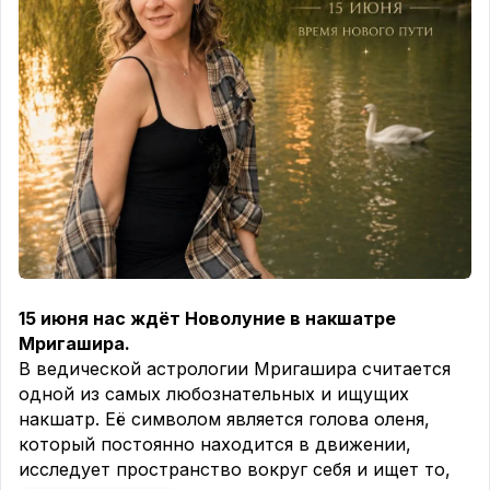
вечера.
Кто-то оставляет только фрукты, молоко или
лёгкую саттвичную пищу.
Главное - помнить, что смысл поста не в
голодании, а в очищении ума и направлении
внимания к духовной практике.
🌿
Во время этих шестнадцати понедельников
принято брать дополнительную аскезу.
Например:
✨ отказаться от алкоголя;
✨ отказаться от курения;
✨ отказаться от мяса;
15 июня нас ждёт Новолуние в накшатре
✨ ограничить сладкое;
Мригашира.
✨ перестать осуждать людей;
В ведической астрологии Мригашира считается
✨ делать пожертвования;
одной из самых любознательных и ищущих
✨ регулярно помогать тем, кто нуждается.
накшатр. Её символом является голова оленя,
Очень важно, чтобы аскеза требовала усилий,
который постоянно находится в движении,
если отказаться от тортика для вас совсем
исследует пространство вокруг себя и ищет то,
несложно, а желание встретить будущего мужа