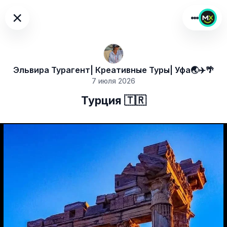
×
Эльвира Турагент| Креативные Туры| Уфа🌏✈️🌴
7 июля 2026
Турция 🇹🇷