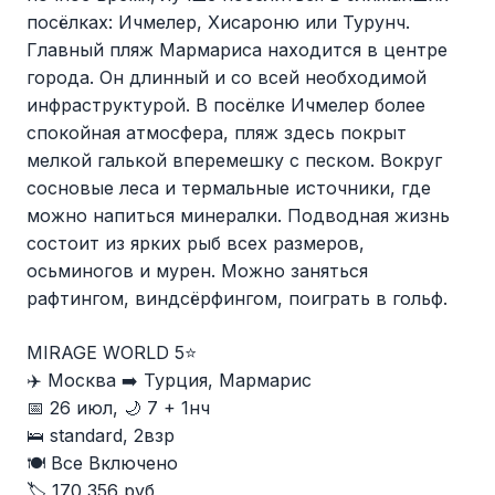
посёлках: Ичмелер, Хисароню или Турунч.
Главный пляж Мармариса находится в центре
города. Он длинный и со всей необходимой
инфраструктурой. В посёлке Ичмелер более
спокойная атмосфера, пляж здесь покрыт
мелкой галькой вперемешку с песком. Вокруг
сосновые леса и термальные источники, где
можно напиться минералки. Подводная жизнь
состоит из ярких рыб всех размеров,
осьминогов и мурен. Можно заняться
рафтингом, виндсёрфингом, поиграть в гольф.
MIRAGE WORLD 5⭐️
✈️ Москва ➡️ Турция, Мармарис
📅 26 июл, 🌙 7 + 1нч
🛌 standard, 2взр
🍽 Все Включено
🏷️ 170 356 руб