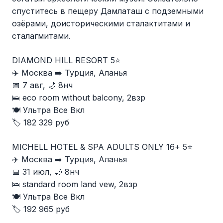
спуститесь в пещеру Дамлаташ с подземными
озёрами, доисторическими сталактитами и
сталагмитами.
DIAMOND HILL RESORT 5⭐️
✈️ Москва ➡️ Турция, Аланья
📅 7 авг, 🌙 8нч
🛌 eco room without balcony, 2взр
🍽 Ультра Все Вкл
🏷️ 182 329 руб
MICHELL HOTEL & SPA ADULTS ONLY 16+ 5⭐️
✈️ Москва ➡️ Турция, Аланья
📅 31 июл, 🌙 8нч
🛌 standard room land vew, 2взр
🍽 Ультра Все Вкл
🏷️ 192 965 руб