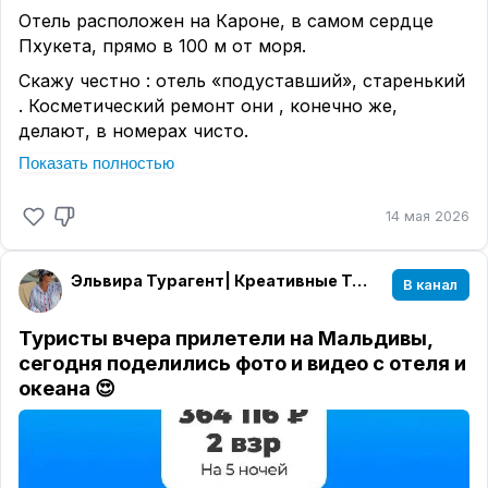
Отель расположен на Кароне, в самом сердце
Пхукета, прямо в 100 м от моря.
Скажу честно : отель «подуставший», старенький
. Косметический ремонт они , конечно же,
делают, в номерах чисто.
Показать полностью
Выигрывает отель своим расположением
относительно локации и моря.
14 мая 2026
На территории отеля есть открытый бассейн,
фитнес-центр и спа-салон с разнообразными
оздоровительными процедурами для полного
Эльвира Турагент| Креативные Туры| Уфа🌏✈️🌴
В канал
расслабления.
Туристы вчера прилетели на Мальдивы,
Благодаря удачному расположению, гости легко
сегодня поделились фото и видео с отеля и
могут добраться до живописных пляжей и
океана 😍
местных достопримечательностей, сохраняя при
этом тишину и уединение.
Рестораны отеля предлагают блюда тайской и
международной кухни, удовлетворяя разные