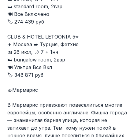
🛌 standard room, 2взр
🍽 Все Включено
🏷️ 274 439 руб
CLUB & HOTEL LETOONIA 5⭐️
✈️ Москва ➡️ Турция, Фетхие
📅 26 июл, 🌙 7 + 1нч
🛌 bungalow room, 2взр
🍽 Ультра Все Вкл
🏷️ 348 871 руб
🦪Мармарис
В Мармарис приезжают повеселиться многие
европейцы, особенно англичане. Фишка города
— знаменитая барная улица, которая не
затихает до утра. Тем, кому нужен покой в
ночное время, лучше поселиться в ближайших