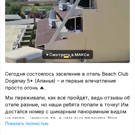
Смотреть в МАКСе
Сегодня состоялось заселение в отель Beach Club
Doganay 5* (Аланья) – и первые впечатления
просто огонь 🔥.
Мы переживали, как всё пройдёт, ведь отзывы об
отеле разные, но наши ребята попали в точку! Им
достался номер с шикарным панорамным видом
на море – именно то, о чём они просили. Уже
Показать полностью
отправили нам видео – видно, как они счастливы:
просторный балкон, бирюзовая гладь, закат на