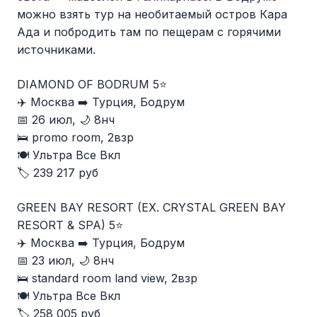
можно взять тур на необитаемый остров Кара
Ада и побродить там по пещерам с горячими
источниками.
DIAMOND OF BODRUM 5⭐️
✈️ Москва ➡️ Турция, Бодрум
📅 26 июл, 🌙 8нч
🛌 promo room, 2взр
🍽 Ультра Все Вкл
🏷️ 239 217 руб
GREEN BAY RESORT (EX. CRYSTAL GREEN BAY
RESORT & SPA) 5⭐️
✈️ Москва ➡️ Турция, Бодрум
📅 23 июл, 🌙 8нч
🛌 standard room land view, 2взр
🍽 Ультра Все Вкл
🏷️ 258 005 руб