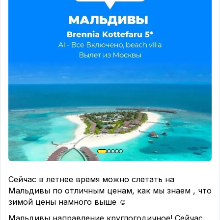
вкусы.
Этот отель подойдет как для семейного отдыха,
так и для пар.
Особенности отеля:
✅Удобное расположение
✅Для всех категорий туристов
✅Открытый бассейн
Покажу стоимость на 2 чел с разных городов:
🏠
WORABURI PHUKET RESORT & SPA 4⭐️
✈️ Уфа ➡️ Таиланд, Пхукет
📅 24 окт, 🌙 11 + 1нч
🛌 улучшенный, 2взр
🍽 Завтрак
🏷️ 225 336 руб
Сейчас в летнее время можно слетать на
🏠
WORABURI PHUKET RESORT & SPA 4⭐️
Мальдивы по отличным ценам, как мы знаем , что
✈️ Екатеринбург ➡️ Таиланд, Пхукет
зимой цены намного выше ☺️
📅 9 ноя, 🌙 10 + 1нч
Мальдивы направление круглогодичное! Сейчас