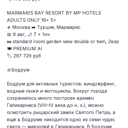
MARMARIS BAY RESORT BY MP HOTELS
ADULTS ONLY 16+ 5⭐️
✈️ Москва ➡️ Турция, Мармарис
📅 9 авг, 🌙 7 + 1нч
🛌 standard room garden view double or twin, 2взр
🍽 PREMIUM AI
🏷️ 297 729 руб
🦪Бодрум
Бодрум для активных туристов: виндсёрфинг,
водные лыжи и мотоциклы. Вокруг города
сохранилось много построек времён
Галикарнаса (VIII–IV века до н. э.), можно
осмотреть рыцарский замок Святого Петра, а
ещё в Бодруме находится одно из семи чудес
света — мавзолей в Галикарнасе. В Бодруме