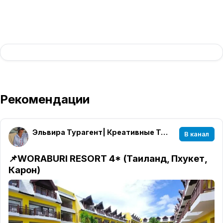
Рекомендации
Эльвира Турагент| Креативные Туры| Уфа🌏✈️🌴
В канал
📌WORABURI RESORT 4* (Таиланд, Пхукет,
Карон)