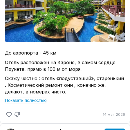
До аэропорта - 45 км
Отель расположен на Кароне, в самом сердце
Пхукета, прямо в 100 м от моря.
Скажу честно : отель «подуставший», старенький
. Косметический ремонт они , конечно же,
делают, в номерах чисто.
Показать полностью
Выигрывает отель своим расположением
относительно локации и моря.
14 мая 2026
На территории отеля есть открытый бассейн,
фитнес-центр и спа-салон с разнообразными