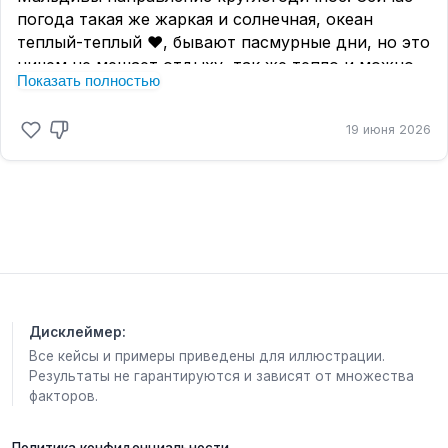
погода такая же жаркая и солнечная, океан
теплый-теплый ❤️, бывают пасмурные дни, но это
ничем не мешает отдыху, так же тепло и можно
Показать полностью
купаться!
Смотрите, какое классное предложение на двоих,
19 июня 2026
на все включено, в этот же отель , где сейчас
туристы🔥🔥🔥
Дисклеймер:
Все кейсы и примеры приведены для иллюстрации.
Результаты не гарантируются и зависят от множества
факторов.