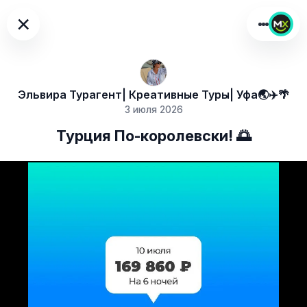
×
Эльвира Турагент| Креативные Туры| Уфа🌏✈️🌴
3 июля 2026
Турция По-королевски! 🌅