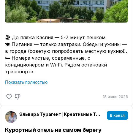
✈️ Уфа ➡️ Таиланд, Пхукет
📅 24 окт, 🌙 11 + 1нч
🛌 улучшенный, 2взр
🍽 Завтрак
🏷️ 225 336 руб
🏖️ До пляжа Каспия — 5-7 минут пешком.
🏠
WORABURI PHUKET RESORT & SPA 4⭐️
🍽 Питание — только завтраки. Обеды и ужины —
✈️ Екатеринбург ➡️ Таиланд, Пхукет
в городе (советую попробовать местную кухню!).
📅 9 ноя, 🌙 10 + 1нч
🛏️ Номера чистые, современные, с
🛌 улучшенный, 2взр
кондиционером и Wi-Fi. Рядом остановки
🍽 Завтрак
транспорта.
🏷️ 235 133 руб
🗓 2 сентября, 7 ночей, вылет из Уфы
🏠
WORABURI PHUKET RESORT & SPA 4⭐️
Показать полностью
👥 2 взрослых, завтраки
✈️ Казань ➡️ Таиланд, Пхукет
💰 109 756 ₽
📅 10 ноя, 🌙 11 + 1нч
18 июня 2026
🛌 улучшенный, 2взр
🍽 Завтрак
Эльвира Турагент| Креативные Туры| Уфа🌏✈️🌴
🏷️ 253 239 руб
В канал
🏠
WORABURI PHUKET RESORT & SPA 4⭐️
Курортный отель на самом берегу
✈️ Москва ➡️ Таиланд, Пхукет