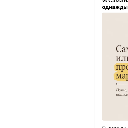
🧭 Сама 
однажды 