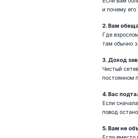
Если вам бол
и почему его
2. Вам обещ
Где взрослом
там обычно з
3. Доход зав
Чистый сетев
постоянном п
4. Вас подт
Если сначала
повод остано
5. Вам не о
Если вместо 