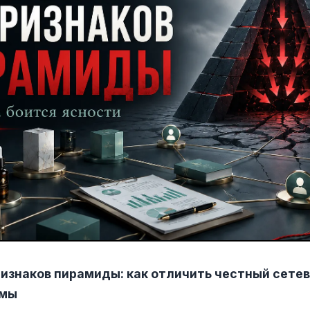
ризнаков пирамиды: как отличить честный сетев
емы