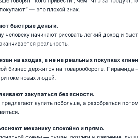
ьше говорят “кого привести”, чем “что за продукт, 
 покупают” — это плохой знак.
ают быстрые деньги.
у человеку начинают рисовать лёгкий доход и быст
аканчивается реальность.
язан на входах, а не на реальных покупках клиен
ой бизнес держится на товарообороте. Пирамида 
ритоке новых людей.
алкивают закупаться без ясности.
 предлагают купить побольше, а разобраться пото
виться.
бъясняют механику спокойно и прямо.
понятной схемы — туман, лозунги и давление, лучш