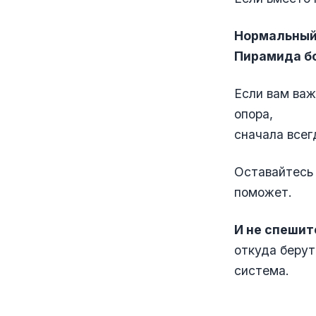
Нормальный 
Пирамида бо
Если вам важ
опора,
сначала всег
Оставайтесь
поможет.
И не спешит
откуда берут
система.