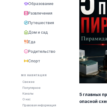
Образование
Развлечения
Путешествия
Дом и сад
Еда
Родительство
Спорт
MX НАВИГАЦИЯ
Свежее
Популярное
Каналы
5 главных п
О нас
опасной сх
Правовая информация