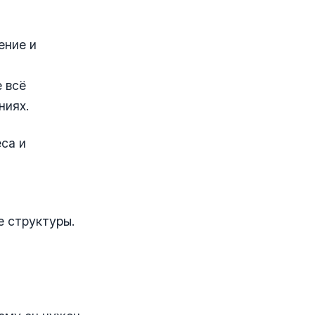
ение и
 всё
ниях.
еса и
е структуры.