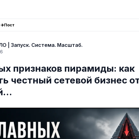
Пост
О | Запуск. Система. Масштаб.
26
ных признаков пирамиды: как
ть честный сетевой бизнес о
ой…