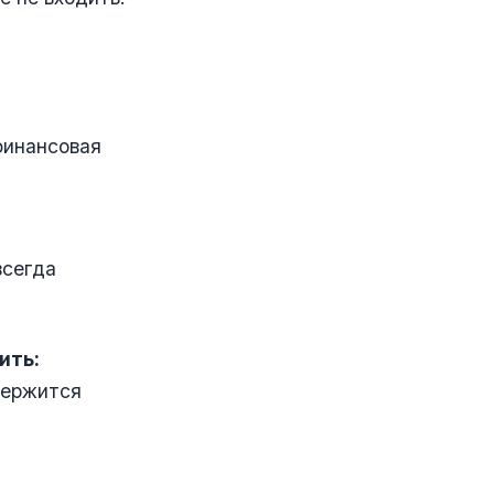
финансовая
всегда
ить:
держится