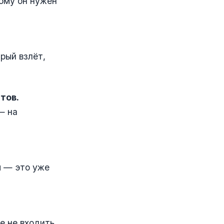
кому он нужен
рый взлёт,
тов.
— на
м — это уже
е не входить.