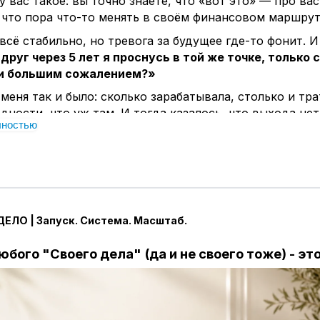
у вас такое: вы точно знаете, что «вот это» — про вас
что пора что-то менять в своём финансовом маршрут
всё стабильно, но тревога за будущее где-то фонит. 
друг через 5 лет я проснусь в той же точке, только
и большим сожалением?»
 меня так и было: сколько зарабатывала, столько и тра
дности, что уж там. И тогда казалось, что выхода нет,
лностью
е ручейки» — не для меня.
ывают моменты, когда важно просто посмотреть иначе
без давления. Как, например, свои обычные, ежеднев
ожно превратить в дополнительную опору для бюдже
, а вполне себе реальная система, знаете ли.
ЕЛО | Запуск. Система. Масштаб.
ни ждут чуда, я решила, что мне ближе создание реш
авно не про «сама-сама».
Я убедилась: любое дело п
бого "Своего дела" (да и не своего тоже) - эт
огда есть понятная, проверенная система и поддерж
 и профессиональный опыт тоже тому подтверждение.
ой результат и получишь, и в системе образования о
е шоколадный".