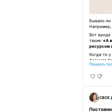
Бывало ли 
Например, 
Вот вроде 
такие:
«А в
ресурсом 
Когда-то у
формула бе
Показать по
«финансовы
Но ведь б
Спокойно, 
покупки м
фантастика
СВОЕ Д
💡 Пока од
путь уже д
Постоянн
успеху, к