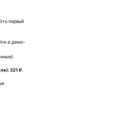
 Это первый
йте в демо-
анные
).
е): 321 ₽.
ые