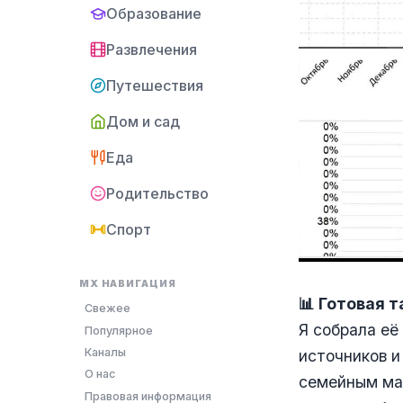
Образование
Развлечения
Путешествия
Дом и сад
Еда
Родительство
Спорт
MX НАВИГАЦИЯ
📊 Готовая 
Свежее
Я собрала её
Популярное
Каналы
источников и
О нас
семейным мар
Правовая информация