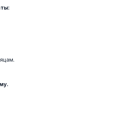
аты:
сяцам.
му.