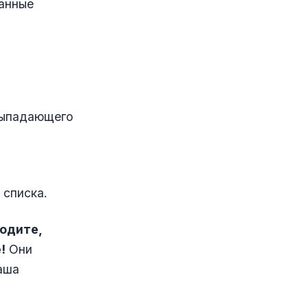
ванные
 выпадающего
 списка.
ходите,
!
Они
аша