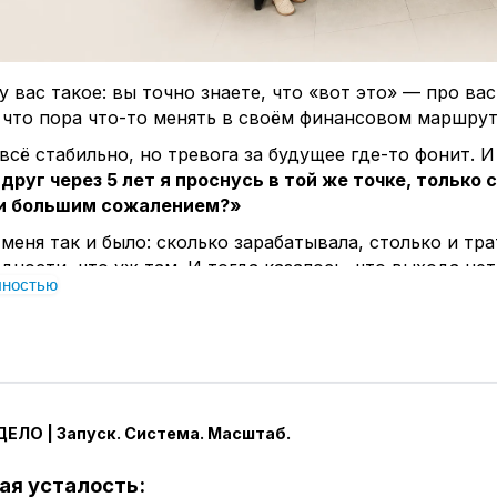
у вас такое: вы точно знаете, что «вот это» — про вас
что пора что-то менять в своём финансовом маршрут
всё стабильно, но тревога за будущее где-то фонит. 
друг через 5 лет я проснусь в той же точке, только
и большим сожалением?»
 меня так и было: сколько зарабатывала, столько и тра
дности, что уж там. И тогда казалось, что выхода нет,
лностью
е ручейки» — не для меня.
ывают моменты, когда важно просто посмотреть иначе
без давления. Как, например, свои обычные, ежеднев
ожно превратить в дополнительную опору для бюдже
, а вполне себе реальная система, знаете ли.
ЕЛО | Запуск. Система. Масштаб.
ни ждут чуда, я решила, что мне ближе создание реш
авно не про «сама-сама».
Я убедилась: любое дело п
ая усталость:
огда есть понятная, проверенная система и поддерж