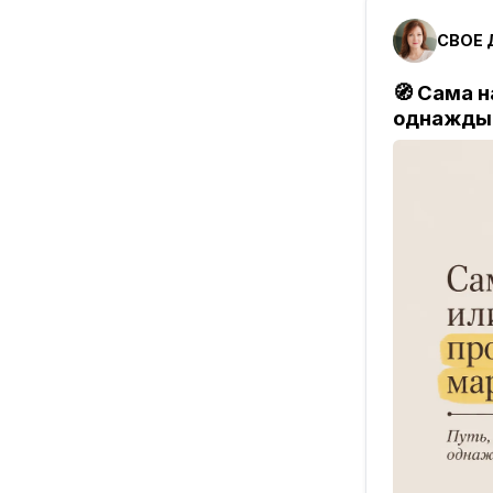
СВОЕ Д
🧭 Сама 
однажды 