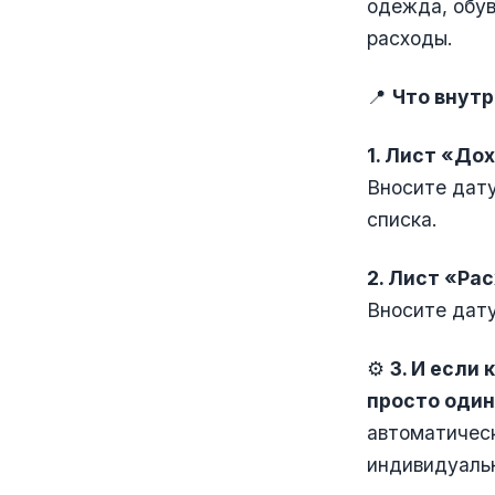
одежда, обув
расходы.
📍
Что внутр
1. Лист «До
Вносите дату
списка.
2. Лист «Ра
Вносите дату
⚙️
3. И если
просто один
автоматическ
индивидуаль