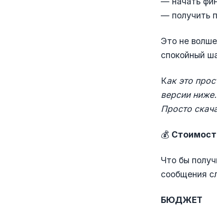
— начать фи
— получить п
Это не волше
спокойный ш
К
ак это прос
версии ниже
.
Просто скача
💰
Стоимость
Что бы получ
сообщения сл
БЮДЖЕТ