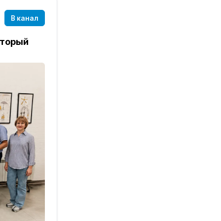
В канал
оторый