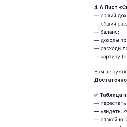
4. А Лист «
— общий дох
— общий рас
— баланс;
— доходы по
— расходы п
— картину (н
Вам не нужно
Достаточно 
✅
Таблица п
— перестать 
— увидеть, к
— спокойно о