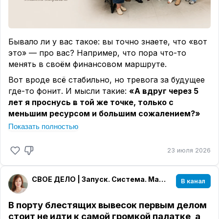
Бывало ли у вас такое: вы точно знаете, что «вот
это» — про вас? Например, что пора что-то
менять в своём финансовом маршруте.
Вот вроде всё стабильно, но тревога за будущее
где-то фонит. И мысли такие:
«А вдруг через 5
лет я проснусь в той же точке, только с
меньшим ресурсом и большим сожалением?»
Показать полностью
Когда-то у меня так и было: сколько
зарабатывала, столько и тратила. Ну, формула
23 июля 2026
бедности, что уж там. И тогда казалось, что
выхода нет, и все эти «финансовые ручейки» —
не для меня.
СВОЕ ДЕЛО | Запуск. Система. Масштаб.
В канал
Но ведь бывают моменты, когда важно просто
посмотреть иначе. Спокойно, без давления. Как,
В порту блестящих вывесок первым делом
например, свои обычные, ежедневные покупки
стоит не идти к самой громкой палатке, а