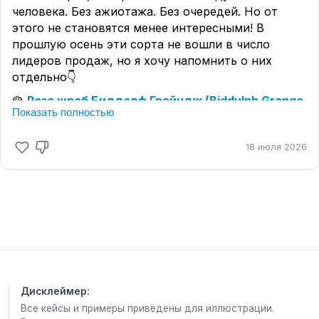
человека. Без ажиотажа. Без очередей. Но от
этого не становятся менее интересными! В
прошлую осень эти сорта не вошли в число
лидеров продаж, но я хочу напомнить о них
отдельно👇
🌹
Роза шраб Биддалф Грейндж (Biddulph Grange
Показать полностью
(Frydarkeye, Dark Eyes))
- очень необычная роза с
контрастным глазком в центре цветка. Тот
18 июля 2026
случай, когда роза привлекает внимание своим
характером. Мимо такого окраса сложно пройти
равнодушно.
🌹
Роза плетистая (рамблер) Зе Олбрайтон
Рамблер (The Albrighton Rambler (Ausmobile))
-
нежно-розовые густомахровые цветки
появляются большими кистями и создают
ощущение старого английского сада. Для
любителей романтичных плетистых роз.
Дисклеймер:
Все кейсы и примеры приведены для иллюстрации.
🌹
Роза флорибунда Эйр Браш (Airbrush (Air