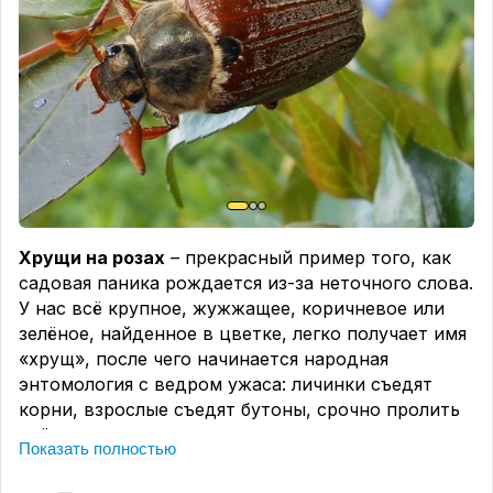
Дополнительно можно использовать
биологические средства защиты.
Наиболее
известны препараты на основе полезных
микроорганизмов, такие как «Фитоспорин-М», а
также средства, стимулирующие собственные
защитные механизмы растений, например
«Иммуноцитофит».
Ну а чтобы различать МР и ЛМР, прикрепляю
табличку, на которую можно ориентироваться👆
Хрущи на розах
– прекрасный пример того, как
садовая паника рождается из-за неточного слова.
#врачебница
У нас всё крупное, жужжащее, коричневое или
зелёное, найденное в цветке, легко получает имя
«хрущ», после чего начинается народная
энтомология с ведром ужаса: личинки съедят
корни, взрослые съедят бутоны, срочно пролить
всё подряд, желательно вчера.
Показать полностью
Но роза, простите, не место для шаманства с