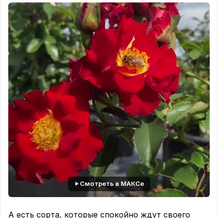
именно поэтому часто оказывается замеченной
слишком поздно.
Первые признаки обычно появляются на листьях.
На них возникают
красновато-бурые пятна
неправильной формы.
У одних сортов они
выглядят угловатыми, у других вытягиваются
вдоль центральной жилки листа. Позже листья
начинают деформироваться, становятся
неровными, словно слегка гофрированными,
желтеют и опадают раньше времени. При
высокой влажности на нижней стороне листовой
пластинки можно заметить тонкий серебристо-
белый налёт - это спороношение возбудителя.
#врачебница
Смотреть в МАКСе
А есть сорта, которые спокойно ждут своего