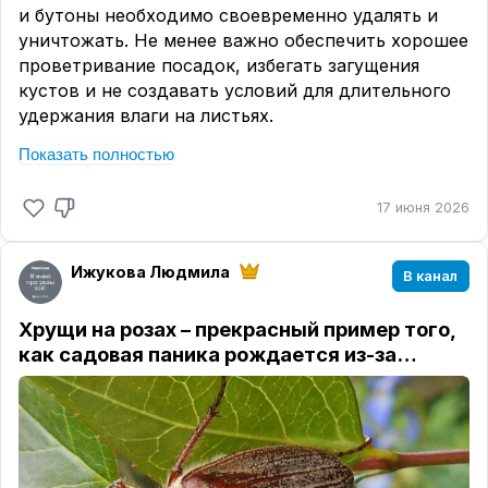
и бутоны необходимо своевременно удалять и
уничтожать. Не менее важно обеспечить хорошее
проветривание посадок, избегать загущения
кустов и не создавать условий для длительного
удержания влаги на листьях.
Снизить восприимчивость роз помогает
Показать полностью
правильная агротехника.
Хорошо развитые
растения, получающие достаточное количество
17 июня 2026
фосфора и калия, обычно противостоят инфекции
значительно успешнее. При закладке новых
Ижукова Людмила
посадок стоит обращать внимание и на
В канал
устойчивость сортов. Хотя сразу скажу, что тут
нет сортов, которые вот прям совсем никогда и
Хрущи на розах – прекрасный пример того,
ни за что не подцепят эту болячку!)
как садовая паника рождается из-за…
Если болезнь уже появилась, применяют
фунгициды.
В условиях закрытого грунта
хорошие результаты дают системные препараты,
способные защищать и нижнюю сторону листьев,
где формируется спороношение возбудителя.