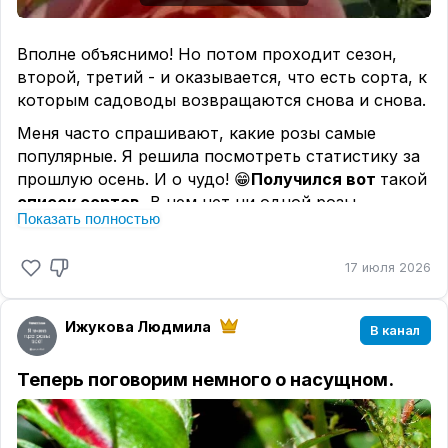
Ну а красавиц, уже по традиции,
собрала в
корзинку
. Любуемся!
Вполне объяснимо! Но потом проходит сезон,
#лучшее
второй, третий - и оказывается, что есть сорта, к
которым садоводы возвращаются снова и снова.
Меня часто спрашивают, какие розы самые
популярные. Я решила посмотреть статистику за
прошлую осень. И о чудо! 😁
Получился вот
такой
список сортов.
В нем нет ни одной розы,
Показать полностью
известной только из-за моды или красивой
картинки.
17 июля 2026
🌹
Роза английская Леди оф Шалотт (Lady of
Shalott (AUSnyson))
- одна из самых надежных
английских роз. Отличная устойчивость к
Ижукова Людмила
В канал
заболеваниям и хорошая морозостойкость в
сочетании с оранжево-красными бутонами не
Теперь поговорим немного о насущном.
оставят никого равнодушным.
🌹
Роза английская Дарси Бассел (Darcey Bussell