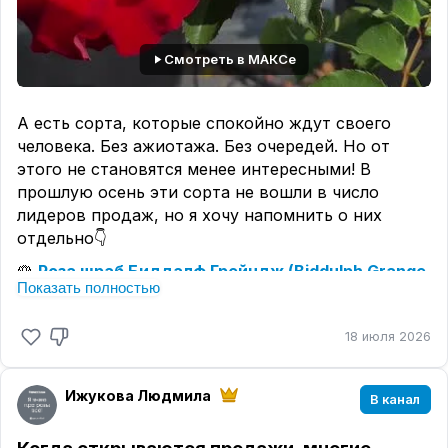
Смотреть в МАКСе
А есть сорта, которые спокойно ждут своего
человека. Без ажиотажа. Без очередей. Но от
этого не становятся менее интересными! В
прошлую осень эти сорта не вошли в число
лидеров продаж, но я хочу напомнить о них
отдельно👇
🌹
Роза шраб Биддалф Грейндж (Biddulph Grange
Показать полностью
(Frydarkeye, Dark Eyes))
- очень необычная роза с
контрастным глазком в центре цветка. Тот
18 июля 2026
случай, когда роза привлекает внимание своим
характером. Мимо такого окраса сложно пройти
равнодушно.
Ижукова Людмила
В канал
🌹
Роза плетистая (рамблер) Зе Олбрайтон
Рамблер (The Albrighton Rambler (Ausmobile))
-
Когда открываются продажи, многие