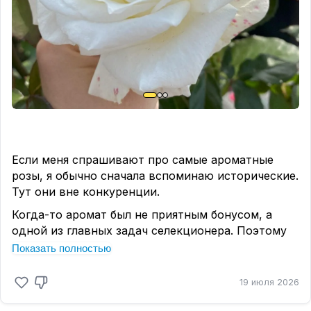
сидит, есть ли деформация бутонов, работают ли
хищники, не перекормлен ли куст азотом, нет ли
муравьёв, которые охраняют свою сладкую
ферму и мешают естественному контролю.
#врачебница
Если меня спрашивают про самые ароматные
розы, я обычно сначала вспоминаю исторические.
Тут они вне конкуренции.
Когда-то аромат был не приятным бонусом, а
одной из главных задач селекционера. Поэтому
многие старинные розы до сих пор способны
Показать полностью
дать фору современным сортам)
19 июля 2026
Но есть и исключения. Такие, что запоминаются
на годы. И что интересно - далеко не всегда