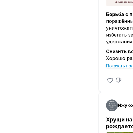
Борьба с 
поражённые
уничтожат
избегать з
удержания 
Снизить в
Хорошо ра
и калия, о
Показать по
закладке н
сортов. Хо
никогда и 
Если боле
закрытого
Ижуко
способные
спороноше
Хрущи на 
Дополните
рождаетс
Наиболее 