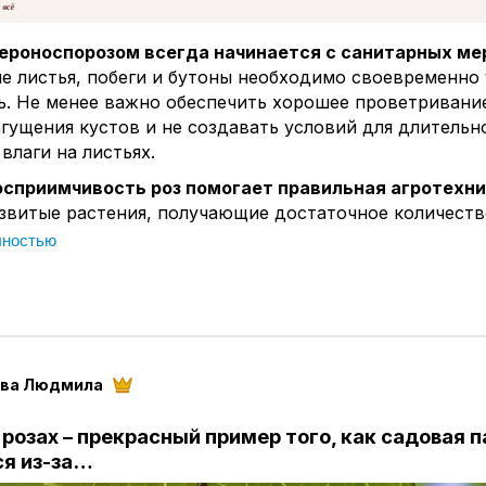
пероноспорозом всегда начинается с санитарных ме
 листья, побеги и бутоны необходимо своевременно 
ь. Не менее важно обеспечить хорошее проветривани
агущения кустов и не создавать условий для длительн
влаги на листьях.
осприимчивость роз помогает правильная агротехни
звитые растения, получающие достаточное количест
бычно противостоят инфекции значительно успешнее.
лностью
овых посадок стоит обращать внимание и на устойчи
тя сразу скажу, что тут нет сортов, которые вот прям
ни за что не подцепят эту болячку!)
знь уже появилась, применяют фунгициды.
В услови
 грунта хорошие результаты дают системные препарат
ва Людмила
 защищать и нижнюю сторону листьев, где формирует
ние возбудителя.
розах – прекрасный пример того, как садовая 
льно можно использовать биологические средства
я из-за…
известны препараты на основе полезных микроорганиз