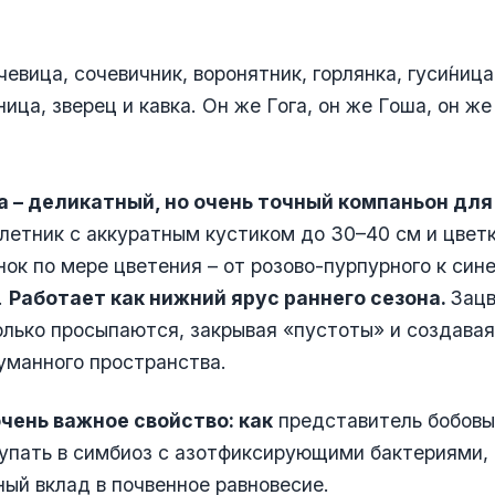
чевица, сочевичник, воронятник, горлянка, гуси́ница
ица, зверец и кавка. Он же Гога, он же Гоша, он же
а – деликатный, но очень точный компаньон для
летник с аккуратным кустиком до 30–40 см и цвет
ок по мере цветения – от розово-пурпурного к син
.
Работает как нижний ярус раннего сезона.
Зацв
олько просыпаются, закрывая «пустоты» и создава
уманного пространства.
чень важное свойство: как
представитель бобовы
упать в симбиоз с азотфиксирующими бактериями, 
ый вклад в почвенное равновесие.