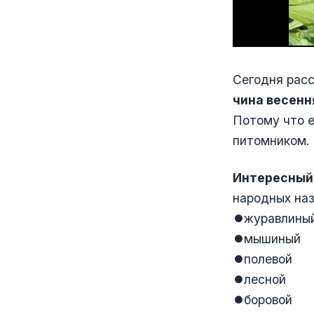
Сегодня расс
чина весення
Потому что е
питомником. 
Интересный
народных наз
⏺журавлины
⏺мышиный
⏺полевой
⏺лесной
⏺боровой