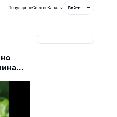
Популярное
Свежее
Каналы
Войти
нно
 чина…