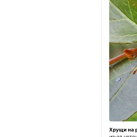
как «Фито
защитные 
Ну а чтобы
ориентиро
#врачебни
Хрущи на 
из-за нето