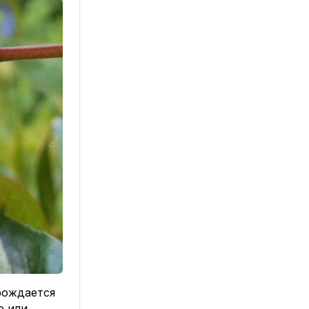
енные
рую можно
рождается
е или