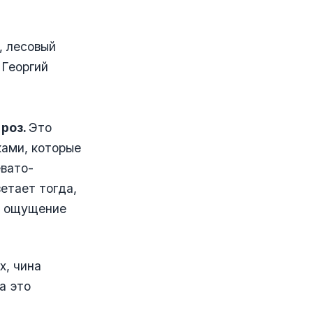
, лесовый
 Георгий
 роз.
Это
ками, которые
евато-
етает тогда,
я ощущение
х, чина
а это