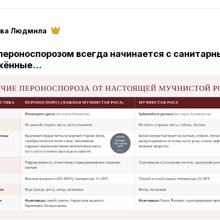
ва Людмила
 пероноспорозом всегда начинается с санитарн
ажённые…