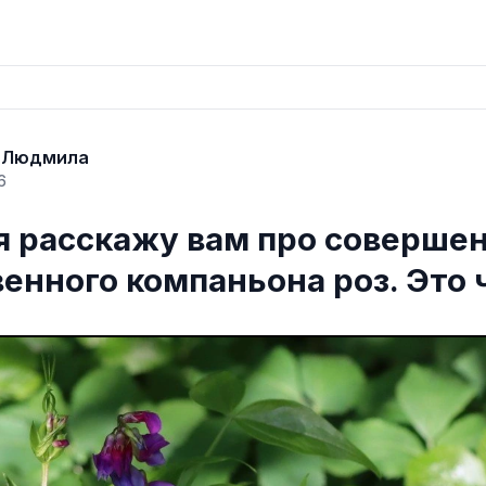
 Людмила
6
я расскажу вам про соверше
венного компаньона роз. Это