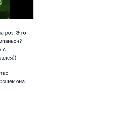
а роз.
Это
мпаньон?
у с
зался))
ство
рошек она: