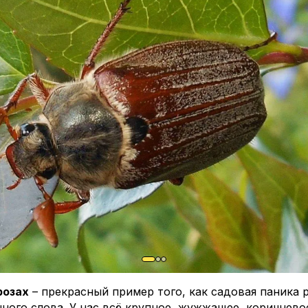
спорин-М», а также средства, стимулирующие собств
механизмы растений, например «Иммуноцитофит».
 различать МР и ЛМР, прикрепляю табличку, на кото
ваться👆
ца
розах
– прекрасный пример того, как садовая паника 
чного слова. У нас всё крупное, жужжащее, коричнево