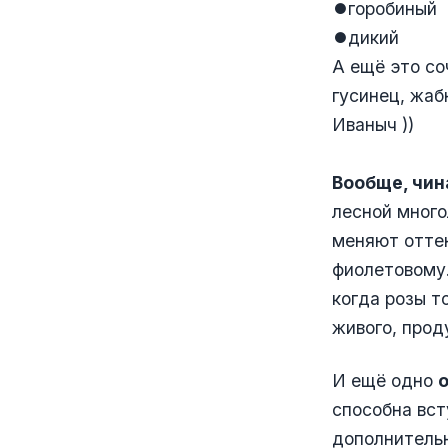
⏺горобиный
⏺дикий
А ещё это со
гусинец, жабн
Иваныч ))
Вообще, чин
лесной много
меняют оттен
фиолетовому
когда розы т
живого, прод
И ещё одно
о
способна вст
дополнительн