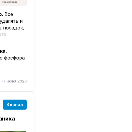
р.
Все
удалять и
е посадок,
ого
ка.
во фосфора
 При
вость
 совсем
17 июня 2026
ях
ы,
В канал
ся
паника
 защиты.
мов, такие