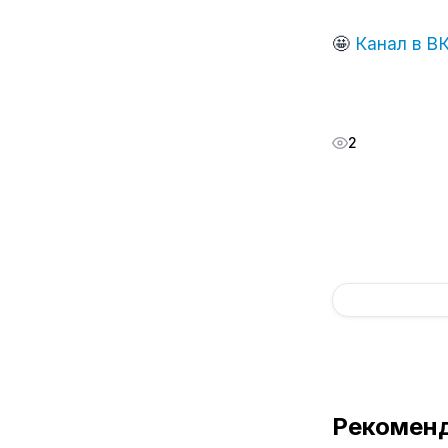
🤩
Канал в В
2
Рекомен