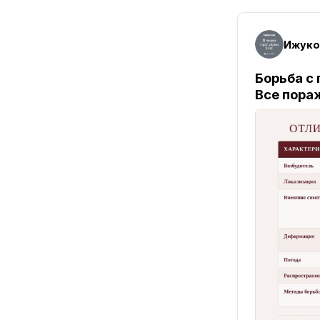
Ижуко
Борьба с
Все пор