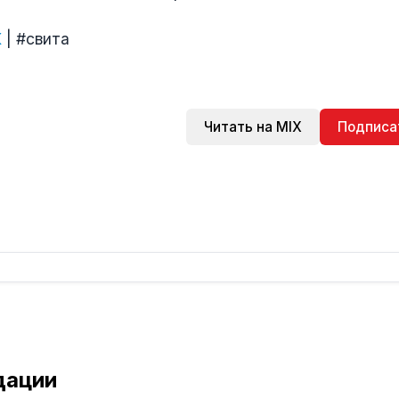
К
| #свита
Читать на MIX
Подписа
дации