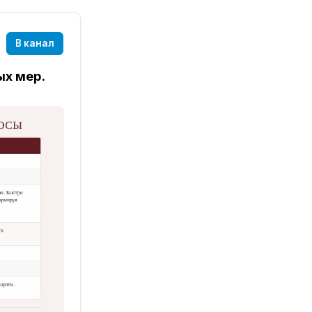
В канал
ых мер.