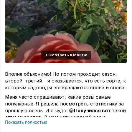
Смотреть в МАКСе
Вполне объяснимо! Но потом проходит сезон,
второй, третий - и оказывается, что есть сорта, к
которым садоводы возвращаются снова и снова.
Меня часто спрашивают, какие розы самые
популярные. Я решила посмотреть статистику за
прошлую осень. И о чудо! 😁
Получился вот
такой
список сортов.
В нем нет ни одной розы,
Показать полностью
известной только из-за моды или красивой
картинки.