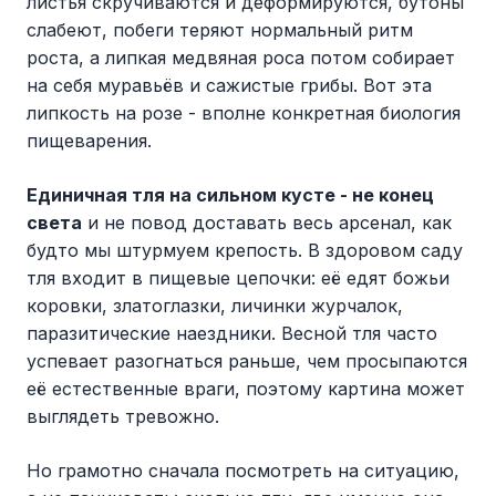
листья скручиваются и деформируются, бутоны
слабеют, побеги теряют нормальный ритм
роста, а липкая медвяная роса потом собирает
на себя муравьёв и сажистые грибы. Вот эта
липкость на розе - вполне конкретная биология
пищеварения.
Единичная тля на сильном кусте - не конец
света
и не повод доставать весь арсенал, как
будто мы штурмуем крепость. В здоровом саду
тля входит в пищевые цепочки: её едят божьи
коровки, златоглазки, личинки журчалок,
паразитические наездники. Весной тля часто
успевает разогнаться раньше, чем просыпаются
её естественные враги, поэтому картина может
выглядеть тревожно.
Но грамотно сначала посмотреть на ситуацию,