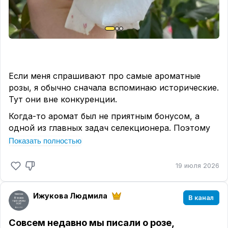
Бывало ли у вас так, что роза, которую почти
никто не обсуждает, в итоге оказалась одной из
лучших в саду? Расскажите в комментариях.
Ну а красавиц, уже по традиции,
собрала в
корзинку
. Любуемся!
#лучшее
Если меня спрашивают про самые ароматные
розы, я обычно сначала вспоминаю исторические.
Тут они вне конкуренции.
Когда-то аромат был не приятным бонусом, а
одной из главных задач селекционера. Поэтому
многие старинные розы до сих пор способны
Показать полностью
дать фору современным сортам)
19 июля 2026
Но есть и исключения. Такие, что запоминаются
на годы. И что интересно - далеко не всегда
аромат у них классический розовый. Например👇
Ижукова Людмила
В канал
🌹
Роза шраб Хелена Ренессанс (Helena
Renaissance (POULna, Helena))
- когда впервые
Совсем недавно мы писали о розе,