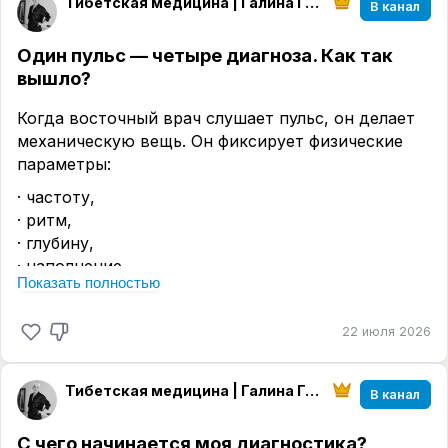
Тибетская медицина | Галина Гавринцева
В канал
Один пульс — четыре диагноза. Как так
вышло?
Когда восточный врач слушает пульс, он делает
механическую вещь. Он фиксирует физические
параметры:
· частоту,
· ритм,
· глубину,
· наполнение,
Показать полностью
· напряжение,
· скорость подъёма и спада волны.
22 июля 2026
Это объективные данные. Их можно измерить. Их
можно записать.
Тибетская медицина | Галина Гавринцева
В канал
Но сами по себе эти цифры и ощущения — ничто.
Они становятся диагностикой только тогда,
С чего начинается моя диагностика?