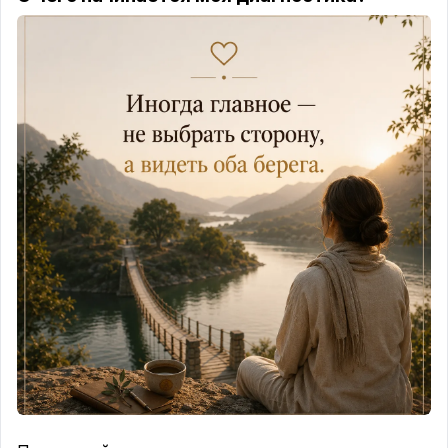
когда их интерпретируют.
А интерпретация зависит от медицинской
модели, которая живёт в голове врача.
✅Парадигма — это очки, через которые смотрят
на сигнал.
▪️Кардиолог видит в частом пульсе тахикардию.
Его модель — сердце и сосуды. Его вывод: «надо
снизить нагрузку на сердце».
▪️Китайский врач видит в том же пульсе Жар,
избыток Ян. Его модель — пять элементов и
меридианы. Его вывод: «надо охладить печень
или лёгкие».
▪️Тибетский врач видит Желчь (огонь). Его модель
— три доши и семь тканей. Его вывод: «надо
охладить Желчь и успокоить Ветер, чтобы Жар не
распространялся на другие ткани».
▪️Аюрведический врач видит Питту. Его модель