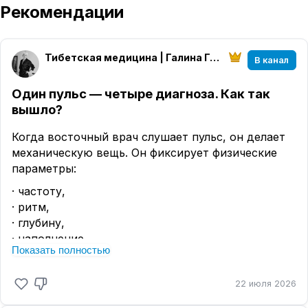
Рекомендации
Тибетская медицина | Галина Гавринцева
В канал
Один пульс — четыре диагноза. Как так
вышло?
Когда восточный врач слушает пульс, он делает
механическую вещь. Он фиксирует физические
параметры:
· частоту,
· ритм,
· глубину,
· наполнение,
Показать полностью
· напряжение,
· скорость подъёма и спада волны.
22 июля 2026
Это объективные данные. Их можно измерить. Их