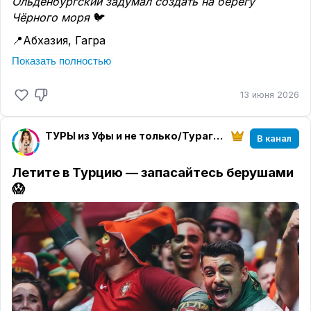
Ольденбургский задумал создать на берегу
Чёрного моря
🐦
📍Абхазия, Гагра
🥗завтраки , 2 взрослых
Показать полностью
Абаата Гагры,BB
https://www.geograftour.com/geoclient/GT26-U3RC/
13 июня 2026
21.06.2026, 6н, АБААТА 4*, завтраки, 115 909 RUB
08.07.2026, 6н, АБААТА 4*, завтраки, 139 642 RUB
23.08.2026, 6н, АБААТА 4*, завтраки, 141 475 RUB
ТУРЫ из Уфы и не только/Турагентство География Белорецк
В канал
20.09.2026, 6н, АБААТА 4*, BB - Только завтрак,
111 309 RUB
Летите в Турцию — запасайтесь берушами
⭐️Фишки отеля:
😱
▪️*
Центр
* Старой Гагры и все знаковые локации в
шаговой доступности.
▪️Отель буквально
встроен в историю
: корпуса
начала XX века на территории древней крепости,
рядом храм IV века.
📎Детали:
🔸*
Территория
* не огромная, но очень