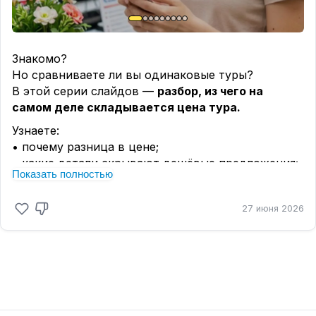
Знакомо?
Но сравниваете ли вы одинаковые туры?
В этой серии слайдов —
разбор, из чего на
самом деле складывается цена тура.
Узнаете:
• почему разница в цене;
• какие детали скрывают дешёвые предложения;
Показать полностью
• за что вы доплачиваете в более дорогом
варианте.
27 июня 2026
🔖Выбирайте того турагента, кому доверяете, а
цены у всех одинаковые