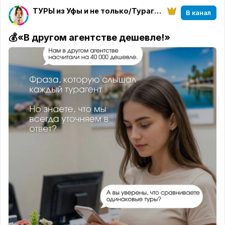
тщательно отбирайте отель для отдыха.
Написать мне
в
ТГ
/
в MAX
ТУРЫ из Уфы и не только/Турагентство География Белорецк
В канал
Турция этим летом громче обычного 😄
💰«В другом агентстве дешевле!»