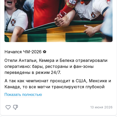
атмосферная - вокруг разбит сад с редкими
растениями.
🔸Открытый
бассейн
с подогревом, а в СПА с
противотоком и морской водой.
🔸*
Еда со вкусом отпуска:
* шашлык с мангала,
хачапури, блюда кавказской кухни, десерты и
коктейли под шум пальм.
🔸*
Для деток
* есть игровая комната и площадка
на воздухе.
Начался ЧМ-2026 ⚽️
🔸*
Днем
* - легкая активность у бассейна,
Отели Антальи, Кемера и Белека отреагировали
вечером
- фоновая музыка или тематические
оперативно: бары, рестораны и фан-зоны
вечера.
переведены в режим 24/7.
🔸*
Пляж
* галечный, закрытый для посторонних -
А так как чемпионат проходит в США, Мексике и
с зонтиками и шезлонгами.
Канаде, то все матчи транслируются глубокой
▪️ Если вы в поисках атмосферного отдыха - вам
ночью по турецкому времени.
Показать полностью
сюда. Аура прошлого века с современной
🇮🇶 Гигантские экраны, ночной шведский стол,
начинкой, а заодно, комфортный отдых для
бары с ТВ — для футбольных фанатов просто
семей и пар. Отель за свои деньги приятно
13 июня 2026
праздник. Но если вы не в их числе, более
удивляет.