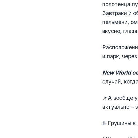
полотенца пу
Завтраки и о
пельмени, ом
вкусно, глаза
Расположение
и парк, чере
New World о
случай, когд
📌А вообще у
актуально – 
🟨Грушины в