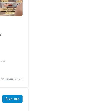
и
ilin
 напротив
озрения).
21 июля 2026
В канал
али) можно
ваются