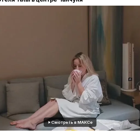
 3 юаня за вынос.
 в цену:
 конвейере:
разнообразные виды мяса, включая мари
брышки, мраморную говядину и говядину с дурианом 
ой импортной мраморной говядины, без искусственно
одукты:
креветки, гребешки с чесноком, рыба, кальма
 закуски:
большой выбор овощей, грибов, корейских з
люд.
 и мороженое:
фруктовое мороженое, шербет «Манго
е десерты.
томат для варки
лапши
(можно приготовить рамён с д
Смотреть в МАКСе
о 200 видов продуктов.