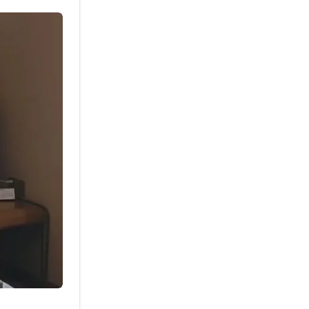
нованные
– всё из
го мяса.
ры.
акусок,
-снег»,
обавками).