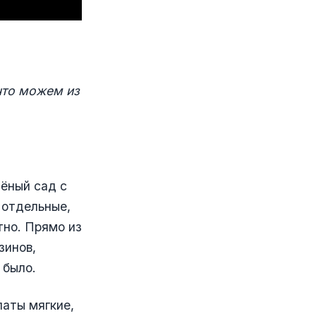
 что можем из
лёный сад с
 отдельные,
тно. Прямо из
зинов,
 было.
латы мягкие,