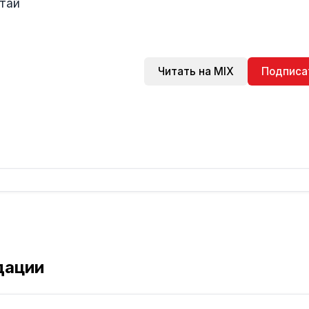
тай
Читать на MIX
Подписа
дации