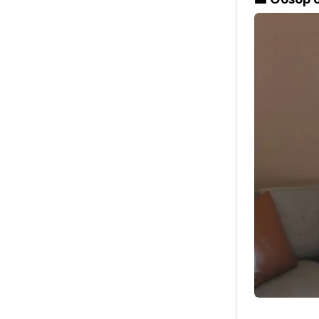
отдельно –
Что входит
🥩Мясо на
говяжьи рё
охлаждённ
🍤 Морепр
🥬 Овощи и
жареных б
🍦Десерты
шоколадны
🍜 Есть ав
Всего окол