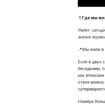
🔖
Где мы жи
Ребят, сегод
жилья порек
📍Мы жили в
Если в двух 
беседками, п
как японские
отеля можно 
супермаркето
Номера больш