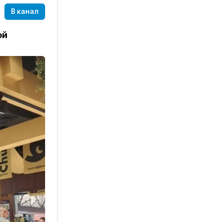
В канал
ой