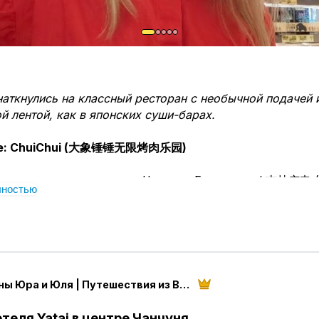
наткнулись на классный ресторан с необычной подачей 
й лентой, как в японских суши-барах.
ие: ChuiChui (大象锤锤无限烤肉乐园)
раться: с
танция метро «Цзилинь Гуандянь» / 吉林广电 (J
лностью
, линия 3 (зелёная ветка). Выход из метро – буквально
д через дорогу до ТЦ «Мотянь Хуличэн» (с колесом об
ится на 4 этаже.
а карте
Amap
Грушины Юра и Юля | Путешествия из Владивостока
,9 юаня за человека. По акции (мы как раз на неё поп
69 юаней. Напитки (кроме сладкой газировки) оплачи
теля Yatai в центре Чанчуня