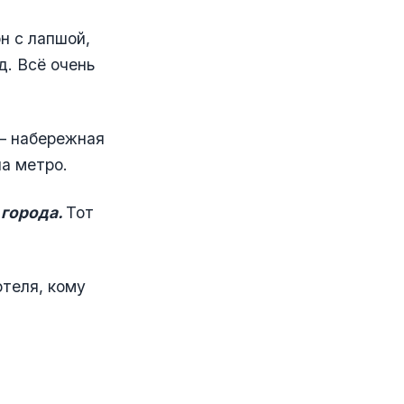
н с лапшой,
д. Всё очень
 – набережная
на метро.
 города.
Тот
отеля, кому