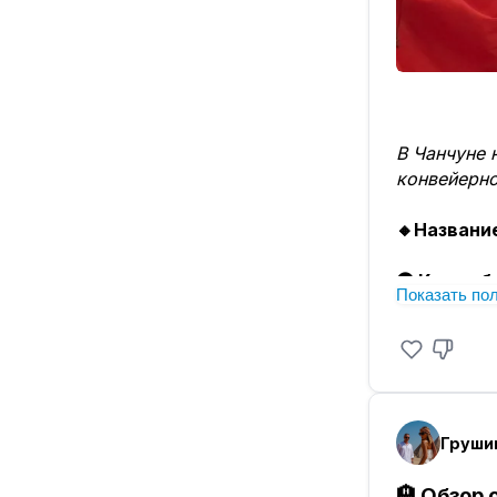
В Чанчуне 
конвейерно
🔸Назван
🚇 Как доб
Показать по
Guangdian)
ТЦ, перехо
Кафе наход
📍
Точка н
💰
Цена:
79
купить за 
🏨
Обзор о