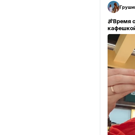
🍖Время 
кафешкой