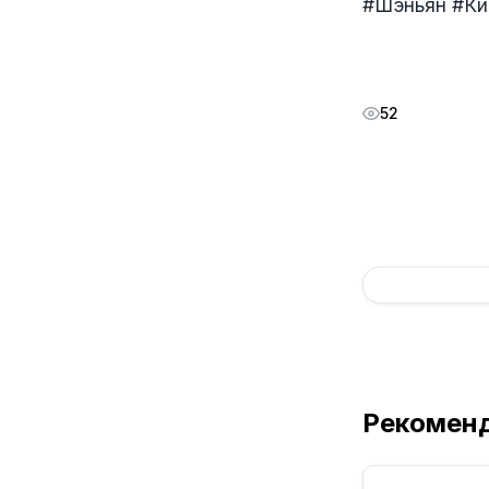
#Шэньян #Ки
52
Рекомен