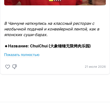
В Чанчуне наткнулись на классный ресторан с
необычной подачей и конвейерной лентой, как в
японских суши-барах.
🔸Название: ChuiChui (大象锤锤无限烤肉乐园)
Показать полностью
🚇 Как добраться: с
танция метро «Цзилинь
Гуандянь» / 吉林广电 (Jilin Guangdian), линия 3
21 июля 2026
(зелёная ветка). Выход из метро – буквально
напротив ТЦ, переход через дорогу до ТЦ
«Мотянь Хуличэн» (с колесом обозрения). Кафе
находится на 4 этаже.
📍
Точка на карте
Amap
💰
Цена:
79,9 юаня за человека. По акции (мы как