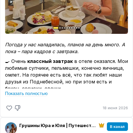
стоило остаться до конца.
#Китай #Шэньян
Погода у нас наладилась, планов на день много. А
пока – пара кадров с завтрака.
🍳 Очень
классный завтрак
в отеле оказался. Мои
любимые супчики, пельмешки, конечно яичница,
омлет. На горячее есть всё, что так любят наши
друзья из Поднебесной, но при этом есть и
бекон, сосиски, овощи.
Показать полностью
Неплохой выбор выпечки, даже вкуснющие моти
есть, варёный кофе и вкусный чай. И еще готовят
18 июня 2026
традиционные интересные и необычные блюда,
но больше всего впечатлил и ну ооочень
понравился манговый суп – прям м-м-м... Нежная
Грушины Юра и Юля | Путешествия из Владивостока
В канал
текстура фрукта в своеобразной подаче.