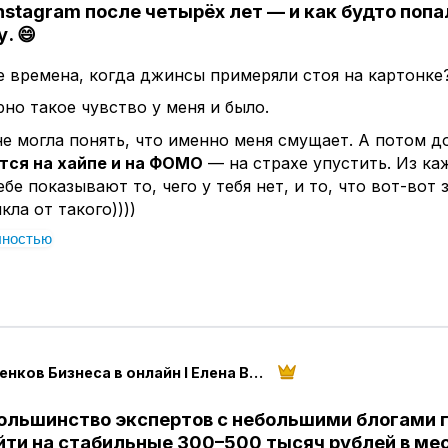
т, что вы ему предлагаете.
nstagram после четырёх лет — и как будто попа
у.
😄
т мимо.
 времена, когда джинсы примеряли стоя на картонке?
нает работать только тогда, когда в нем появляется
о
направление.
но такое чувство у меня и было.
учаете практике — канал должен быть построен вокр
не могла понять, что именно меня смущает. А потом д
тся на хайпе и на ФОМО
— на страхе упустить. Из ка
ебе показывают то, чего у тебя нет, и то, что вот-вот 
метода.
кла от такого))))
болезни.
лностью
о понимаю людей, которые залипают там сутками и н
проблемы.
о не в силе воли. Просто лента устроена так, чтобы из
еловека, который хочет освоить новое дело и измени
 всё иначе. Здесь ты приходишь как эксперт и работа
ляется эта ясность, меняется не только контент.
ам — на скорость и на слабые нервы.
качество аудитории, которая приходит в канал.
50 оттенков Бизнеса в онлайн I Елена Века
gram я пришла совсем не за Instagram. Я пришла тести
.
ольшинство экспертов с небольшими блогами 
ие два месяца всё изменилось так быстро, что работа
йти на стабильные 300–500 тысяч рублей в ме