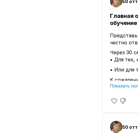
Главная 
обучение
Представьт
честно отв
Через 30 с
• Для тех,
• Или для 
К сожалени
Показать по
аудитории 
• Одни лю
• Другие х
И это две 
Если сегод
лечении. П