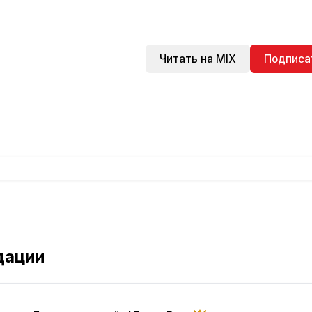
Читать на MIX
Подписа
дации