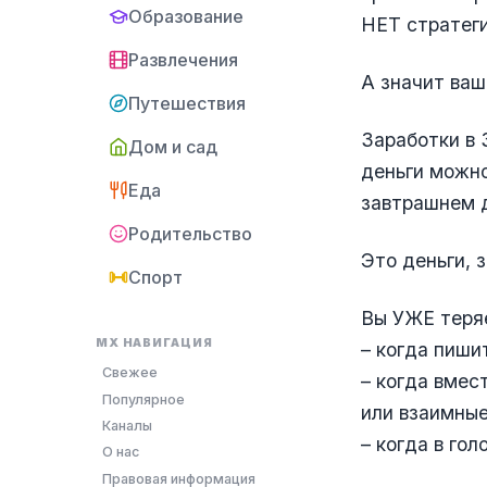
Образование
НЕТ стратеги
Развлечения
А значит ваш
Путешествия
Заработки в 3
Дом и сад
деньги можно
Еда
завтрашнем д
Родительство
Это деньги, 
Спорт
Вы УЖЕ теряе
MX НАВИГАЦИЯ
– когда пиши
Свежее
– когда вмес
Популярное
или взаимные
Каналы
– когда в го
О нас
Правовая информация