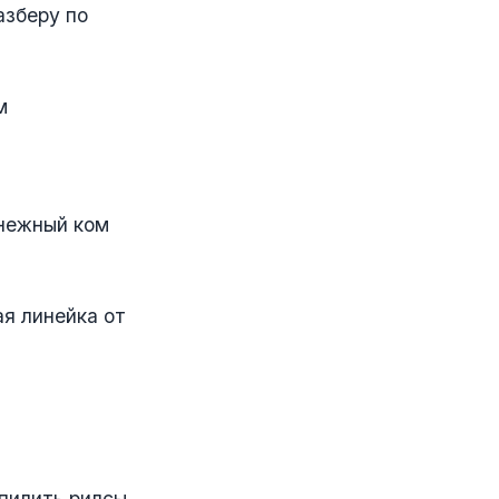
азберу по
м
снежный ком
ая линейка от
 пилить рилсы