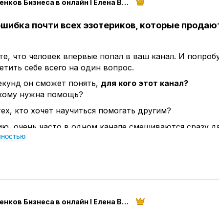
50 оттенков Бизнеса в онлайн I Елена Века
ошибка почти всех эзотериков, которые продаю
е, что человек впервые попал в ваш канал. И попроб
етить себе всего на один вопрос.
екунд он сможет понять,
для кого этот канал?
 кому нужна помощь?
тех, кто хочет научиться помогать другим?
ю, очень часто в одном канале смешиваются сразу д
лностью
:
ди ищут решение своей проблемы.
отят получить новую профессию.
совершенно разные точки входа.
ня вы пишете, как снять негатив. Завтра рассказывает
50 оттенков Бизнеса в онлайн I Елена Века
ослезавтра приглашаете на обучение. То новый челов