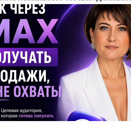
ало можно совершенно по-другому. То, на что раньш
ня делается за часы. А часть задач — вообще без меня.
я успела больше, чем раньше за несколько:
одила продающую статью-лендинг на Tilda.
 контент-завод для Instagram.
изировала воронку в Telegram.
ла AI-помощников, которые забрали часть рутины.
о лендинг. Формально — два дня. Фактически страниц
быстро, а остальное время я её мучила: «поменяй заго
и первый», «а давай другой цвет», «нет, всё-таки пер
пециалистом
мы бы на этом месте расстались навс
в. А Клод-код терпит и мои «хочу», и мои «не хочу», и
» в одиннадцать вечера.
го момента я ждала последние шесть лет. Не новой н
ого модного сервиса. А момента, когда технологии н
время, а не просто удивлять возможностями.
ный год. Школа. Секции. Кружки. И я понимаю, что не