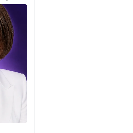
е уходили
а
ловок»,
вый».
егда
— и он
 мои «я
ейросети.
ачнут
 хочу