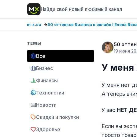
Найди свой новый любимый канал
m-x.su
50 оттенков Бизнеса в онлайн I Елена Век
ТЕМЫ
50 оттен
19 июня 20
Все
У меня 
Бизнес
Финансы
У меня нет д
Технологии
А теперь вним
Новости
У вас
НЕТ ДЕ
Скидки и покупки
Если вы экспе
Здоровье
просто товар