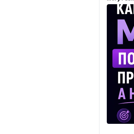
онлайне ст
дни, сегод
За неделю 
✔️ Завайбк
✔️ Собрала
✔️ Автомат
✔️ Настрои
Кстати, пр
собралась 
«нет, верн
С живым с
был бы пра
передумала
Именно это
Не очередн
экономить 
Скоро учеб