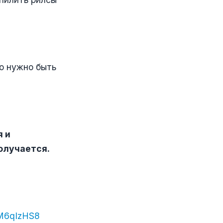
о нужно быть
я и
олучается.
M6qIzHS8