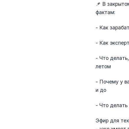
📌 В закрыто
фактам:
- Как зараба
- Как экспер
- Что делать
летом
- Почему у в
и до
- Что делать
Эфир для тех,
– уже имеет 