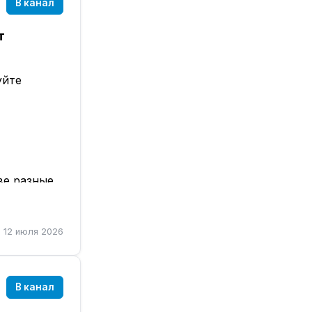
В канал
т
уйте
ве разные
12 июля 2026
е о
В канал
ек просто