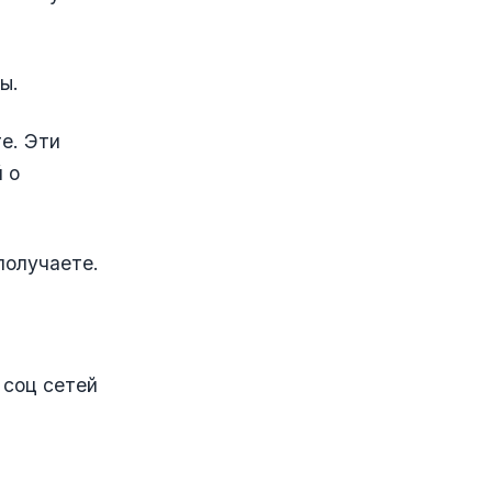
ы.
те. Эти
 о
получаете.
 соц сетей