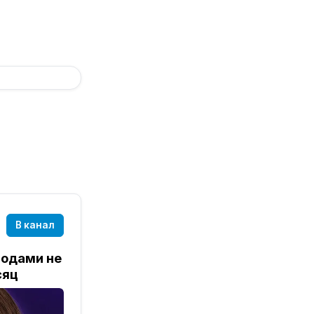
В канал
годами не
сяц