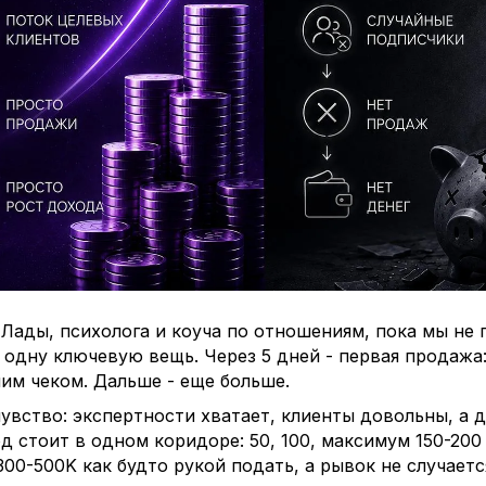
ерт начинает жить по правилам блогера, он оказывает
й гонке.
день нужно придумывать новый контент.
за алгоритмами.
 попасть в тренды.
 всё больше.
и этом остаётся примерно тем же.
 проблема не в количестве контента.
 том, что эксперт использует модель продаж, котора
 ему НЕ подходит.
 статью:
 Лады, психолога и коуча по отношениям, пока мы не 
ольшинство экспертов с небольшими блогами годами 
 одну ключевую вещь. Через 5 дней - первая продажа:
табильные 300–500 тысяч рублей в месяц».
им чеком. Дальше - еще больше.
дробно показываю, почему эта модель не работает и 
увство: экспертности хватает, клиенты довольны, а 
д стоит в одном коридоре: 50, 100, максимум 150-200 
300-500K как будто рукой подать, а рывок не случается
е кнопку «ЧИТАТЬ СТАТЬЮ»