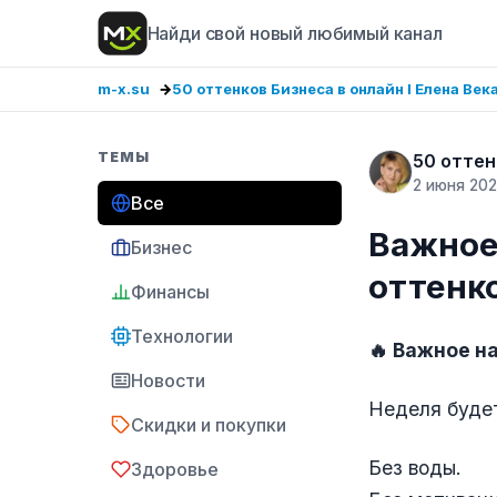
Найди свой новый любимый канал
m-x.su
50 оттенков Бизнеса в онлайн I Елена Век
ТЕМЫ
50 оттен
2 июня 20
Все
Важное 
Бизнес
оттенк
Финансы
Технологии
🔥 Важное н
Новости
Неделя будет
Скидки и покупки
Без воды.
Здоровье