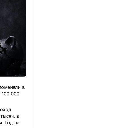
ся в
я
поменяли в
не могут
 100 000
что нужн
о
доход
тысяч. в
. Год за