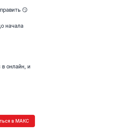
править 😏
до начала
 в онлайн, и
ться в МАКС