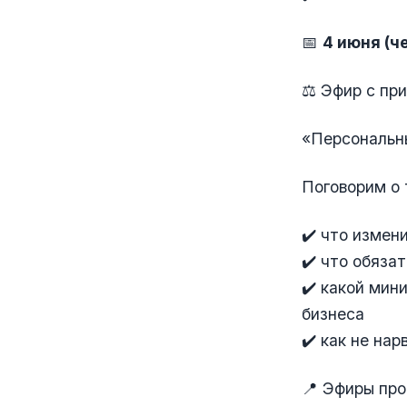
📅
4 июня (ч
⚖️ Эфир с п
«Персональны
Поговорим о 
✔️ что измен
✔️ что обяза
✔️ какой мин
бизнеса
✔️ как не на
📍 Эфиры про